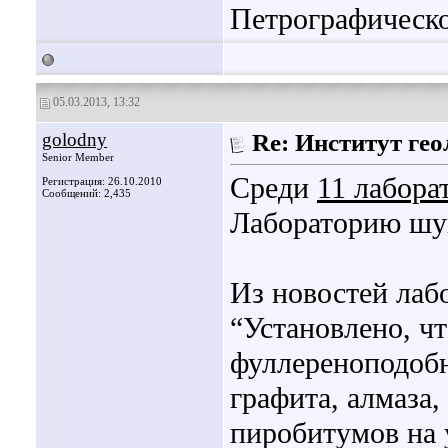
Петрографическо
05.03.2013, 13:32
golodny
Re: Институт гео
Senior Member
Среди
11 лабора
Регистрация: 26.10.2010
Сообщений: 2,435
Лабораторию шу
Из новостей лаб
“Установлено, ч
фуллереноподобн
графита, алмаза,
пиробитумов на 