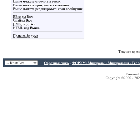
Вы
не можете
отвечать в темах
Вы
не можете
прикреплять вложения
Вы
не можете
редактировать свои сообщения
BB коды
Вкл.
Смайлы
Вкл.
[IMG]
код
Вкл.
HTML код
Выкл.
Правила форума
Текущее врем
Обратная связь
-
ФОРУМ: Минералы - Минералогия - Геологи
Powered b
Copyright ©2000 - 2026