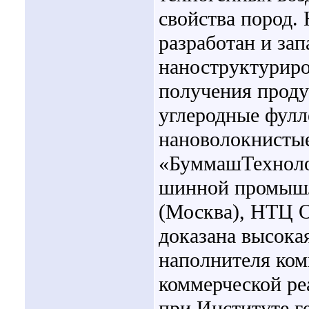
свойства пород.
разработан и зап
наноструктурир
получения проду
углеродные фулл
нановолокнисты
«БуммашТехноло
шинной промыш
(Москва), НТЦ О
доказана высока
наполнителя ком
коммерческой ре
при Институте 