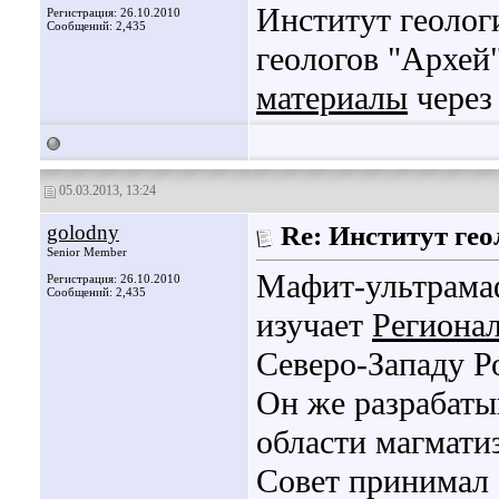
Институт геоло
Регистрация: 26.10.2010
Сообщений: 2,435
геологов "Архей
материалы
чере
05.03.2013, 13:24
golodny
Re: Институт гео
Senior Member
Мафит-ультрама
Регистрация: 26.10.2010
Сообщений: 2,435
изучает
Региона
Северо-Западу Р
Он же разрабаты
области магмати
Совет принимал 