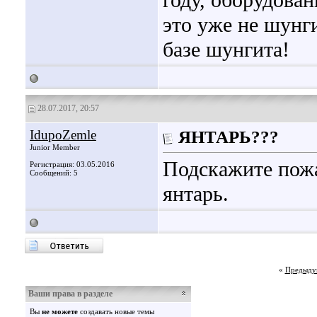
году, оборудован
это уже не шунги
базе шунгита!
28.07.2017, 20:57
IdupoZemle
ЯНТАРЬ???
Junior Member
Подскажите пожа
Регистрация: 03.05.2016
Сообщений: 5
янтарь.
«
Предыду
Ваши права в разделе
Вы
не можете
создавать новые темы