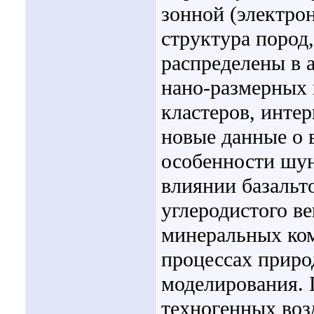
зонной (электро
структура пород
распределены в 
нано-размерных к
кластеров, инте
новые данные о 
особенности шун
влиянии базальт
углеродистого в
минеральных ком
процессах приро
моделирования. 
техногенных воз