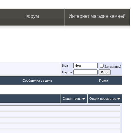
.
.
.
.
.
.
.
Форум
Интернет магазин камней
Имя
Запомнить?
Пароль
Сообщения за день
Поиск
Опции темы
Опции просмотра