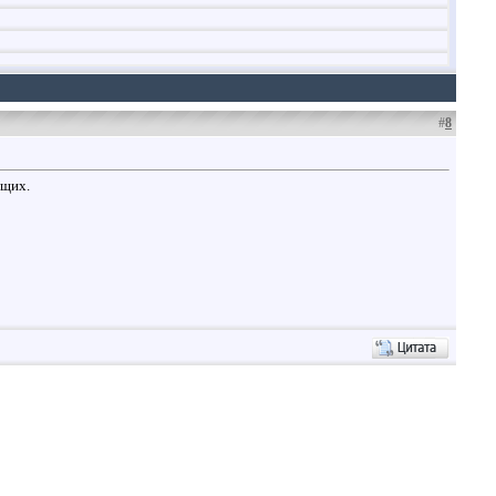
#
8
ющих.