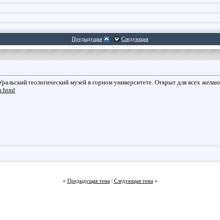
,
00:55
Предыдущая
Следующая
:56
0
:31
 Уральский геологический музей в горном университете. Открыт для всех жела
..
28.08.2012,
05:56
m.html
«
Предыдущая тема
|
Следующая тема
»