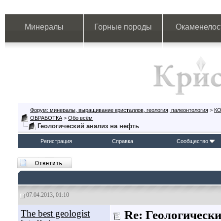
Минералы
Горные породы
Окаменелос
Форум: минералы, выращивание кристаллов, геология, палеонтология
>
К
ОБРАБОТКА
>
Обо всём
Геологический анализ на нефть
Регистрация
Справка
Сообщество
07.04.2013, 01:10
The best geologist
Re: Геологически