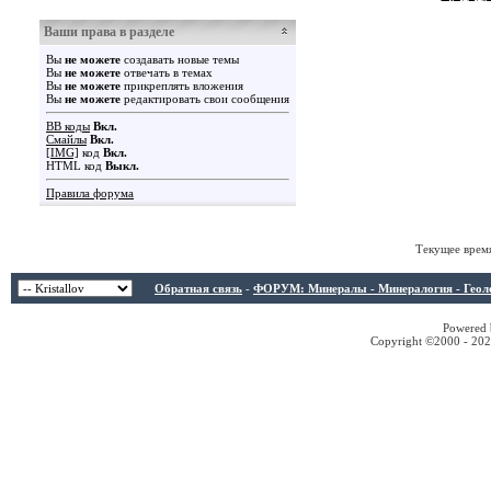
Ваши права в разделе
Вы
не можете
создавать новые темы
Вы
не можете
отвечать в темах
Вы
не можете
прикреплять вложения
Вы
не можете
редактировать свои сообщения
BB коды
Вкл.
Смайлы
Вкл.
[IMG]
код
Вкл.
HTML код
Выкл.
Правила форума
Текущее врем
Обратная связь
-
ФОРУМ: Минералы - Минералогия - Геологи
Powered b
Copyright ©2000 - 2026