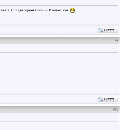
стался. Правда одной темы — Ивановской.
#
9
#
10