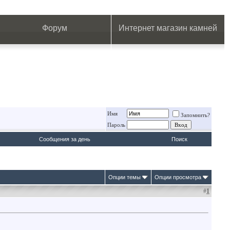
.
.
.
.
.
.
.
Форум
Интернет магазин камней
Имя
Запомнить?
Пароль
Сообщения за день
Поиск
Опции темы
Опции просмотра
#
1