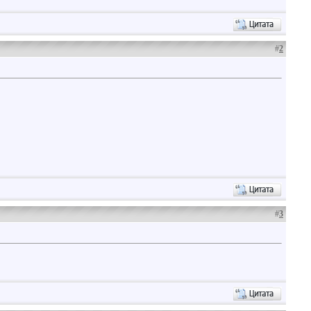
#
2
#
3