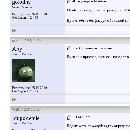
golodny
38 годовщина Elentirmo
Senior Member
Elentirmo, поздравляю с рождением! 
Регистрация: 26.10.2010
Сообщений: 2,435
Ну и чтобы тебя физрук с большой миск
21.05.2013, 20:35
Arty
Re: 38 годовщина Elentirmo
Junior Member
Ну как не присоединиться к поздравл
Регистрация: 25.10.2010
Сообщений: 1,635
28.07.2017, 20:57
IdupoZemle
ЯНТАРЬ???
Junior Member
Подскажите пожалуйста,как определи