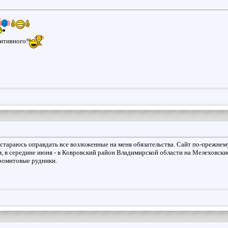
итивного!
стараюсь оправдать все возложенные на меня обязательства. Сайт по-прежнему
 в середине июня - в Ковровский район Владимирской области на Мелеховские ка
ромитовые рудники.