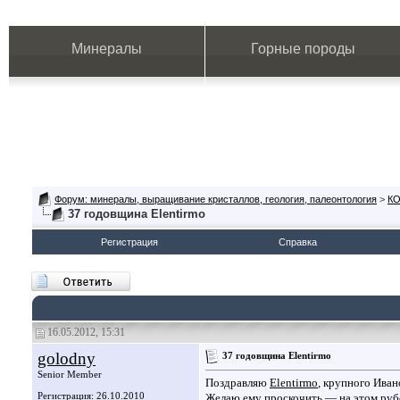
Минералы
Горные породы
Форум: минералы, выращивание кристаллов, геология, палеонтология
>
К
37 годовщина Elentirmo
Регистрация
Справка
16.05.2012, 15:31
golodny
37 годовщина Elentirmo
Senior Member
Поздравляю
Elentirmo
, крупного Иван
Регистрация: 26.10.2010
Желаю ему проскочить — на этом ру