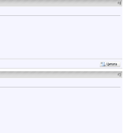
#
4
#
5