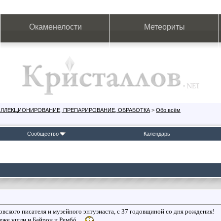
Окаменелости
Метеориты
ОЛЛЕКЦИОНИРОВАНИЕ, ПРЕПАРИРОВАНИЕ, ОБРАБОТКА
>
Обо всём
Сообщество
Календарь
овского писателя и музейного энтузиаста, c 37 годовщиной со дня рождения!
беже ушли и Байрон и Рембó…