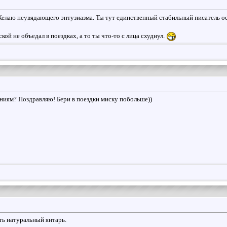
Желаю неувядающего энтузиазма. Ты тут единственный стабильный писатель о
ой не объедал в поездках, а то ты что-то с лица схуднул.
ениям? Поздравляю! Бери в поездки миску побольше))
ть натуральный янтарь.