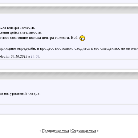
ска центра тяжести.
ения действительности.
тное состояние поиска центра тяжести. Всё.
 принципе определён, и процесс постоянно сводится к его смещению, но он не
logist; 04.10.2013 в
14:04
.
ть натуральный янтарь.
«
Предыдущая тема
|
Следующая тема
»