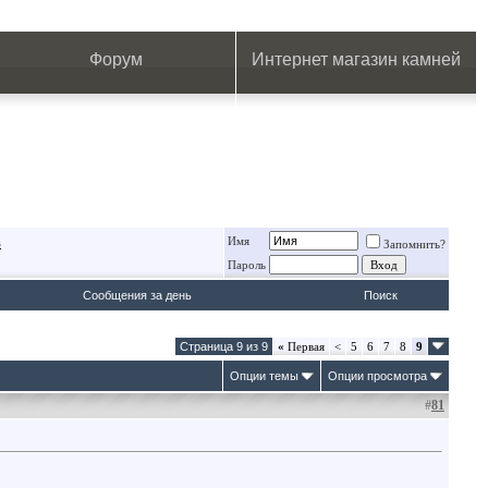
.
.
.
.
.
.
.
Форум
Интернет магазин камней
Имя
в
Запомнить?
Пароль
Сообщения за день
Поиск
Страница 9 из 9
«
Первая
<
5
6
7
8
9
Опции темы
Опции просмотра
#
81