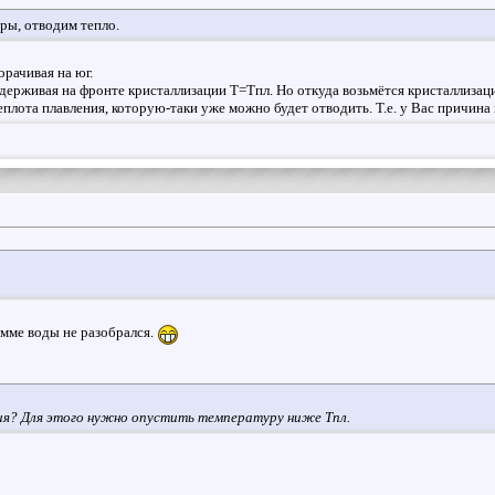
ры, отводим тепло.
орачивая на юг.
держивая на фронте кристаллизации T=Tпл. Но откуда возьмётся кристаллизаци
еплота плавления, которую-таки уже можно будет отводить. Т.е. у Вас причина
амме воды не разобрался.
ия? Для этого нужно опустить температуру ниже Tпл.