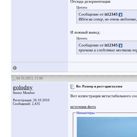
Отсюда дезориентация:
Цитата:
Сообщение от
it12345
Идём на север, но очень медленно
И ложный вывод:
Цитата:
Сообщение от
it12345
причина и следствие местами п
04.10.2013, 11:06
golodny
Re: Размер и рост кристаллов
Senior Member
Вот иллюстрация метастабильного со
Регистрация: 26.10.2010
Сообщений: 2,435
источник фото
Миниатюры