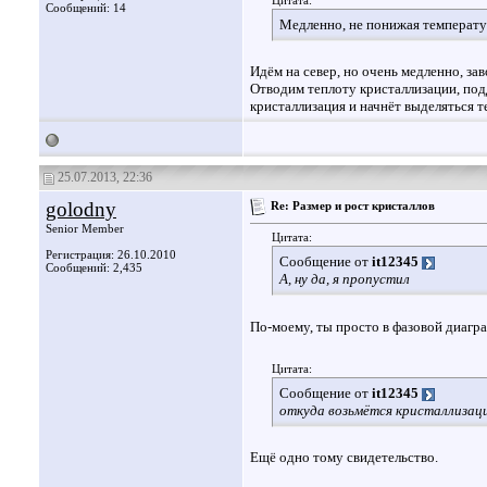
Цитата:
Сообщений: 14
Медленно, не понижая температу
Идём на север, но очень медленно, зав
Отводим теплоту кристаллизации, под
кристаллизация и начнёт выделяться т
25.07.2013, 22:36
golodny
Re: Размер и рост кристаллов
Senior Member
Цитата:
Регистрация: 26.10.2010
Сообщение от
it12345
Сообщений: 2,435
А, ну да, я пропустил
По-моему, ты просто в фазовой диагр
Цитата:
Сообщение от
it12345
откуда возьмётся кристаллизац
Ещё одно тому свидетельство.