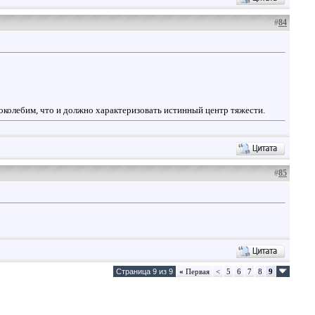
#
84
поколебим, что и должно характеризовать истинный центр тяжести.
#
85
Страница 9 из 9
«
Первая
<
5
6
7
8
9