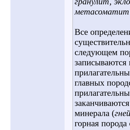
гранулит, экл
метасоматит
Все определен
существительн
следующем пор
записываются 
прилагательны
главных пород
прилагательны
заканчиваются
минерала (
гне
горная порода