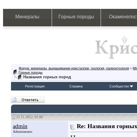
Минералы
Горные породы
Окаменелос
Форум: минералы, выращивание кристаллов, геология, палеонтология
>
М
Горные породы
Названия горных пород
Регистрация
Справка
Сообщество
21.11.2012, 01:00
admin
Re: Названия горных
Administrator