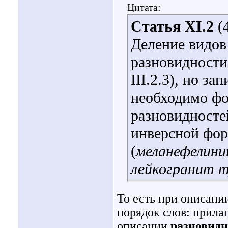
Цитата:
Статья XI.2
(4
Деление видов
разновидности 
III.2.3), но з
необходимо фо
разновидносте
инверсной фор
(
меланефелини
лейкогранит 
То есть при описан
порядок слов: прила
описании
разновидн