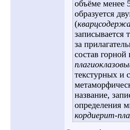
объёме менее 5
образуется дв
(
кварцсодерж
записывается 
за прилагател
состав горной 
плагиоклазов
текстурных и 
метаморфическ
название, зап
определения м
кордиерит-пла