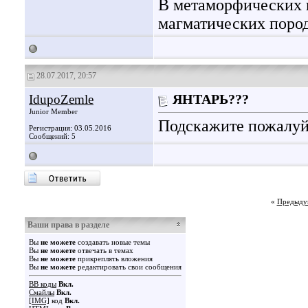
В метаморфических 
магматических пород
28.07.2017, 20:57
IdupoZemle
ЯНТАРЬ???
Junior Member
Подскажите пожалуйс
Регистрация: 03.05.2016
Сообщений: 5
«
Предыду
Ваши права в разделе
Вы
не можете
создавать новые темы
Вы
не можете
отвечать в темах
Вы
не можете
прикреплять вложения
Вы
не можете
редактировать свои сообщения
BB коды
Вкл.
Смайлы
Вкл.
[IMG]
код
Вкл.