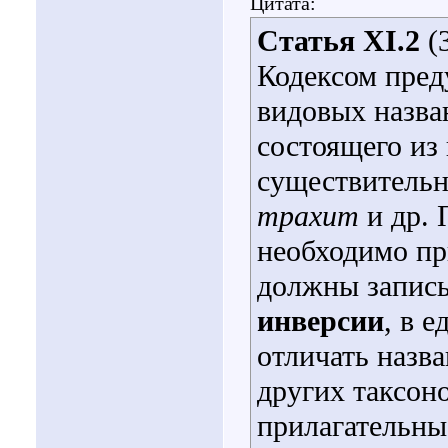
Цитата:
Статья XI.2
(3
Кодексом пред
видовых назва
состоящего из
существительн
трахит
и др. 
необходимо пр
должны запис
инверсии
, в 
отличать назв
других таксоно
прилагательны