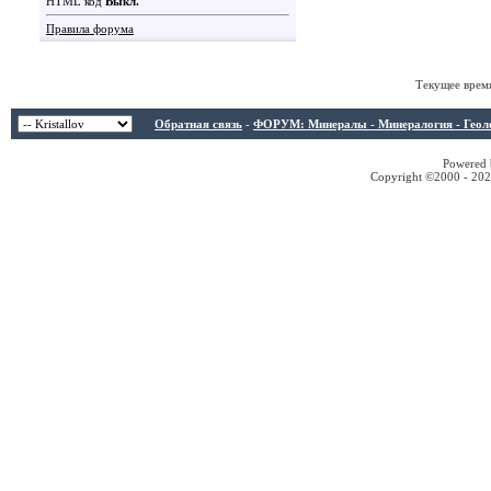
HTML код
Выкл.
Правила форума
Текущее врем
Обратная связь
-
ФОРУМ: Минералы - Минералогия - Геологи
Powered b
Copyright ©2000 - 2026