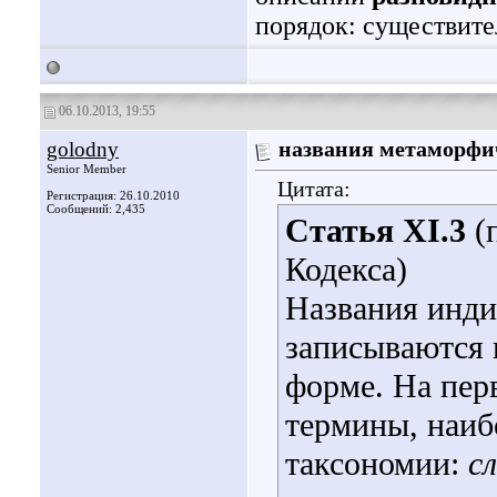
порядок: существите
06.10.2013, 19:55
golodny
названия метаморфи
Senior Member
Цитата:
Регистрация: 26.10.2010
Сообщений: 2,435
Статья XI.3
(п
Кодекса)
Названия инди
записываются 
форме. На пер
термины, наиб
таксономии:
с