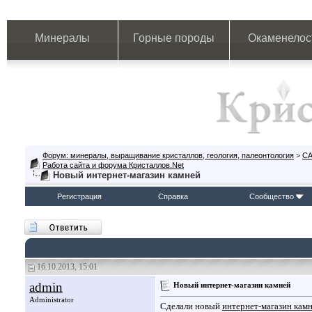
Минералы
Горные породы
Окаменелос
Форум: минералы, выращивание кристаллов, геология, палеонтология
>
СА
Работа сайта и форума Кристаллов.Net
Новый интернет-магазин камней
Регистрация
Справка
Сообщество
16.10.2013, 15:01
admin
Новый интернет-магазин камней
Administrator
Сделали новый
интернет-магазин кам