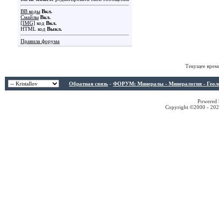
BB коды
Вкл.
Смайлы
Вкл.
[IMG]
код
Вкл.
HTML код
Выкл.
Правила форума
Текущее врем
Обратная связь
-
ФОРУМ: Минералы - Минералогия - Геологи
Powered b
Copyright ©2000 - 2026