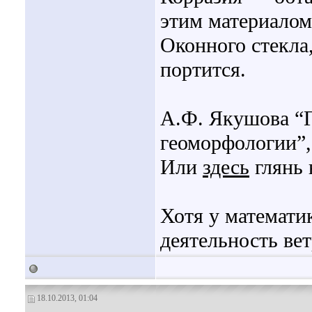
этим материалом
Оконного стекла
портится.
А.Ф. Якушова “Г
геоморфологии”, 
Или
здесь
глянь 
Хотя у математи
деятельность ве
18.10.2013, 01:04