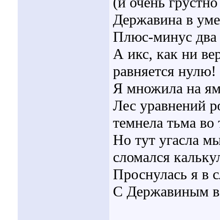
(и очень грустно 
Державина в уме
Плюс-минус два 
А икс, как ни ве
равняется нулю!
Я множила на ям
Лес уравнений р
темнела тьма во 
Но тут угасла мы
сломался калькул
Проснулась я в с
С Державиным в 