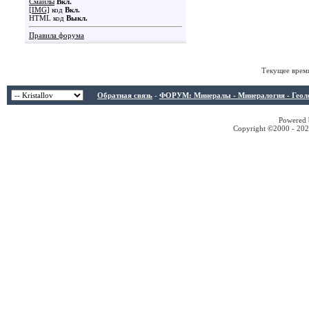
Смайлы
Вкл.
[IMG]
код
Вкл.
HTML код
Выкл.
Правила форума
Текущее врем
Обратная связь
-
ФОРУМ: Минералы - Минералогия - Геологи
Powered b
Copyright ©2000 - 2026