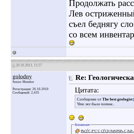
Продолжать расс
Лев остриженный
съел беднягу сло
со всем инвента
20.10.2013, 13:57
golodny
Re: Геологическа
Senior Member
Цитата:
Регистрация: 26.10.2010
Сообщений: 2,435
Сообщение от
The best geologist
Что же было потом...
Вложения
РћСЃС‚Р°С‘С‚СЃСЏ РѕРґРЅРѕ-С‚Рѕ