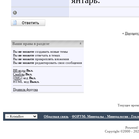
янтарь.
«
Предыду
Ваши права в разделе
Вы
не можете
создавать новые темы
Вы
не можете
отвечать в темах
Вы
не можете
прикреплять вложения
Вы
не можете
редактировать свои сообщения
BB коды
Вкл.
Смайлы
Вкл.
[IMG]
код
Вкл.
HTML код
Выкл.
Правила форума
Текущее врем
Обратная связь
-
ФОРУМ: Минералы - Минералогия - Геологи
Powered b
Copyright ©2000 - 2026