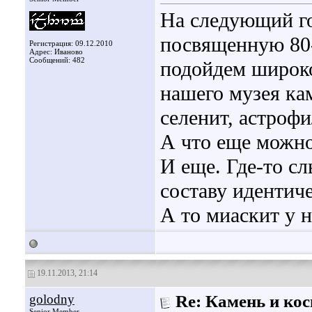
На следующий го
посвященную 80-
Регистрация: 09.12.2010
Адрес: Иваново
Сообщений: 482
подойдем широко
нашего музея ка
селенит, астрофи
А что еще можно
И еще. Где-то с
составу идентиче
А то миаскит у н
19.11.2013, 21:14
golodny
Re: Камень и ко
Senior Member