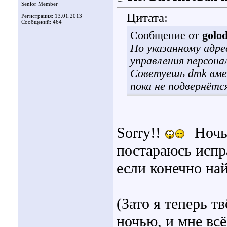
Senior Member
Цитата:
Регистрация: 13.01.2013
Сообщений: 464
Сообщение от
golo
По указанному адре
управления персона
Советуешь dmk вме
пока не подвернёт
Sorry!!
Ночь
постараюсь испра
если конечно найд
(Зато я теперь т
ночью, и мне всё