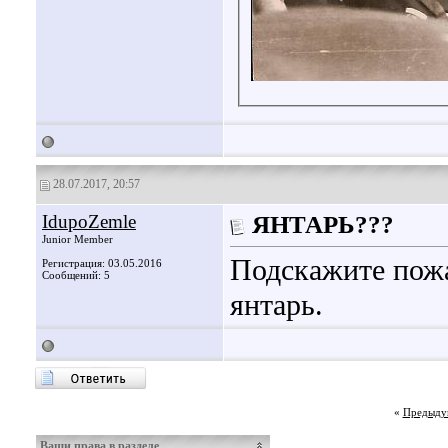
28.07.2017, 20:57
IdupoZemle
ЯНТАРЬ???
Junior Member
Подскажите пожа
Регистрация: 03.05.2016
Сообщений: 5
янтарь.
«
Предыду
Ваши права в разделе