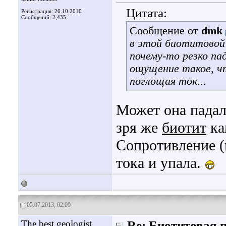
Цитата:
Регистрация: 26.10.2010
Сообщений: 2,435
Сообщение от
dmk
в этой биотитовой
почему-то резко пад
ощущение такое, ч
поглощая ток...
Может она падала
зря же
биотит
ка
Сопротивление (
тока и упала.
05.07.2013, 02:09
The best geologist
Re: Биотитовая 