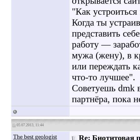
открывается сай
"Как устроиться 
Когда ты устраив
представить себе
работу — заработ
мужа (жену), в к
или переждать ка
что-то лучшее".
Советуешь dmk в
партнёра, пока 
05.07.2013, 11:44
The best geologist
Re: Биотитовая 