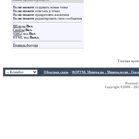
Вы
не можете
создавать новые темы
Вы
не можете
отвечать в темах
Вы
не можете
прикреплять вложения
Вы
не можете
редактировать свои сообщения
BB коды
Вкл.
Смайлы
Вкл.
[IMG]
код
Вкл.
HTML код
Выкл.
Правила форума
Текущее врем
Обратная связь
-
ФОРУМ: Минералы - Минералогия - Геологи
Powered b
Copyright ©2000 - 2026