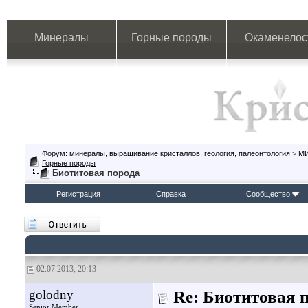
Минералы
Горные породы
Окаменелос
Форум: минералы, выращивание кристаллов, геология, палеонтология
>
М
Горные породы
Биотитовая порода
Регистрация
Справка
Сообщество
02.07.2013, 20:13
golodny
Re: Биотитовая 
Senior Member