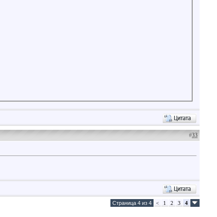
#
33
Страница 4 из 4
<
1
2
3
4