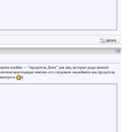
#
32
зорное клеймо — “предатель Дона” для лиц, которые ради личной
ологическом порядке именно его следовало заклеймить как предателя
о интереса
).