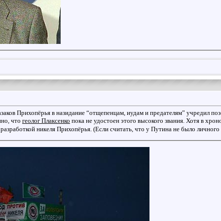
азаков Прихопёрья в назидание “отщепенцам, иудам и предателям” учредил по
но, что
геолог Плаксенко
пока не удостоен этого высокого звания. Хотя в хрон
с разработкой никеля Прихопёрья. (Если считать, что у Путина не было личног