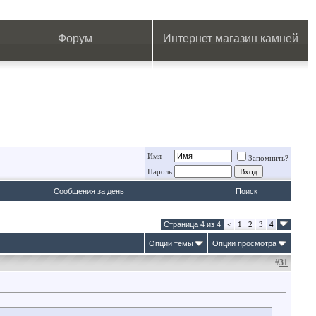
.
.
.
.
.
.
.
Форум
Интернет магазин камней
Имя
Запомнить?
Пароль
Сообщения за день
Поиск
Страница 4 из 4
<
1
2
3
4
Опции темы
Опции просмотра
#
31