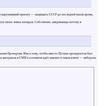
, и нарушивший присягу — защищать СССР до последней капли крови,
руя своих левых взглядов. Собственно, американцы потому и
пания Прохорова. Или к тому, чтобы вместо Путина президентом был
ча материала в СМИ в основном идёт именно в таком ключе — либералы