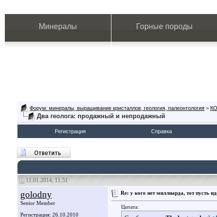
Минералы
Горные породы
Форум: минералы, выращивание кристаллов, геология, палеонтология
>
К
Два геолога: продажный и непродажный
Регистрация
Справка
11.01.2014, 11:51
golodny
Re: у кого нет миллиарда, тот пусть ид
Senior Member
Цитата:
Регистрация: 26.10.2010