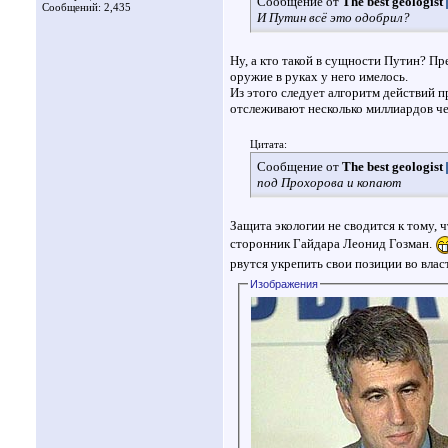
Сообщение от
The best geologist
Сообщений: 2,435
И Путин всё это одобрил?
Ну, а кто такой в сущности Путин? 
оружие в руках у него имелось.
Из этого следует алгоритм действий 
отслеживают несколько миллиардов че
Цитата:
Сообщение от
The best geologist
под Прохорова и копают
Защита экологии не сводится к тому,
сторонник Гайдара Леонид Гозман.
рвутся укрепить свои позиции во влас
Изображения