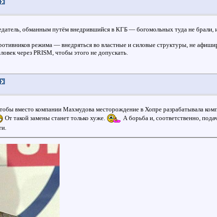
Предатель, обманным путём внедрившийся в КГБ — богомольных туда не брали
противников режима — внедряться во властные и силовые структуры, не афиши
ловек через PRISM, чтобы этого не допускать.
 чтобы вместо компании Махмудова месторождение в Хопре разрабатывала ком
От такой замены станет только хуже.
А борьба и, соответственно, пода
ти.