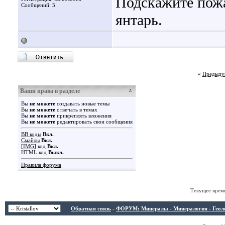
Подскажите пожа
Сообщений: 5
янтарь.
«
Предыду
Ваши права в разделе
Вы
не можете
создавать новые темы
Вы
не можете
отвечать в темах
Вы
не можете
прикреплять вложения
Вы
не можете
редактировать свои сообщения
BB коды
Вкл.
Смайлы
Вкл.
[IMG]
код
Вкл.
HTML код
Выкл.
Правила форума
Текущее врем
Обратная связь
-
ФОРУМ: Минералы - Минералогия - Геологи