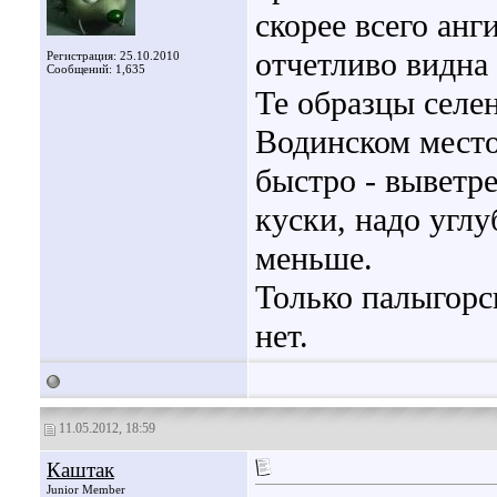
скорее всего анг
отчетливо видна
Регистрация: 25.10.2010
Сообщений: 1,635
Те образцы селен
Водинском мест
быстро - выветр
куски, надо углу
меньше.
Только палыгорс
нет.
11.05.2012, 18:59
Каштак
Junior Member