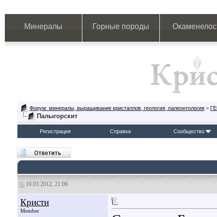
Минералы
Горные породы
Окаменелос
Форум: минералы, выращивание кристаллов, геология, палеонтология
>
Г
Палыгорскит
Регистрация
Справка
Сообщество
10.03.2012, 21:00
Кристи
Member