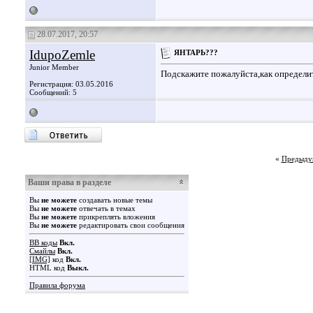
28.07.2017, 20:57
IdupoZemle
ЯНТАРЬ???
Junior Member
Подскажите пожалуйста,как определи
Регистрация: 03.05.2016
Сообщений: 5
«
Предыду
Ваши права в разделе
Вы
не можете
создавать новые темы
Вы
не можете
отвечать в темах
Вы
не можете
прикреплять вложения
Вы
не можете
редактировать свои сообщения
BB коды
Вкл.
Смайлы
Вкл.
[IMG]
код
Вкл.
HTML код
Выкл.
Правила форума