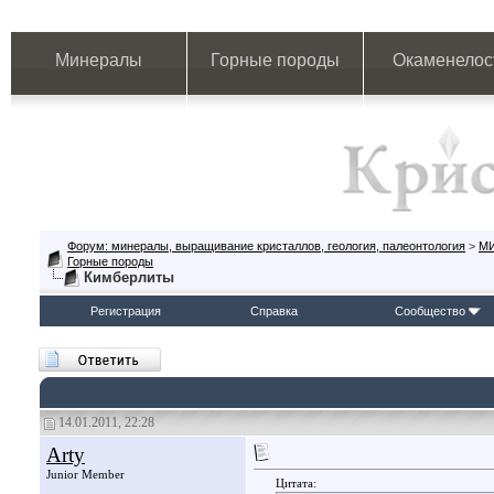
Минералы
Горные породы
Окаменелос
Форум: минералы, выращивание кристаллов, геология, палеонтология
>
М
Горные породы
Кимберлиты
Регистрация
Справка
Сообщество
14.01.2011, 22:28
Arty
Junior Member
Цитата: