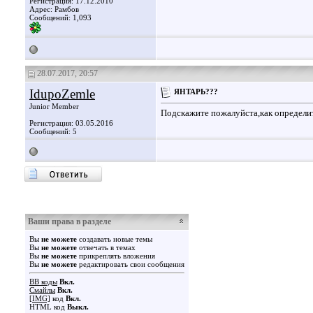
Регистрация: 17.12.2010
Адрес: Рамбов
Сообщений: 1,093
28.07.2017, 20:57
IdupoZemle
ЯНТАРЬ???
Junior Member
Подскажите пожалуйста,как определи
Регистрация: 03.05.2016
Сообщений: 5
Ваши права в разделе
Вы
не можете
создавать новые темы
Вы
не можете
отвечать в темах
Вы
не можете
прикреплять вложения
Вы
не можете
редактировать свои сообщения
BB коды
Вкл.
Смайлы
Вкл.
[IMG]
код
Вкл.
HTML код
Выкл.