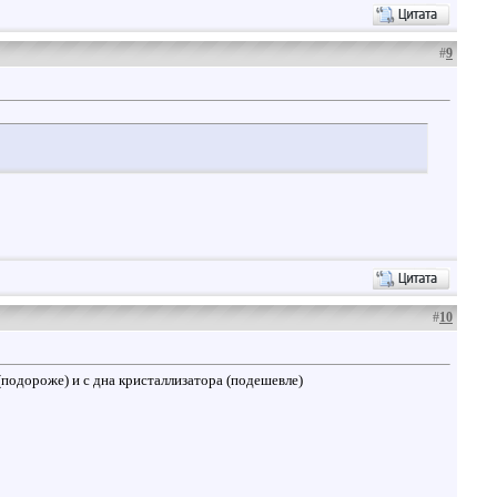
#
9
#
10
подороже) и с дна кристаллизатора (подешевле)