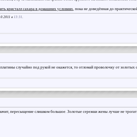
тить кристалл сахара в домашних условиях
, пока не доведённая до практическо
10.2011 в
13:31
.
 платины случайно под рукой не окажется, то отломай проволочку от золотых 
значит, пересыщение слишком большое. Золотые сережки жены лучше не трогать