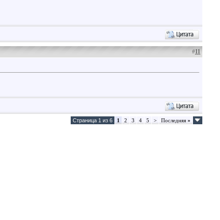
#
11
Страница 1 из 6
1
2
3
4
5
>
Последняя
»