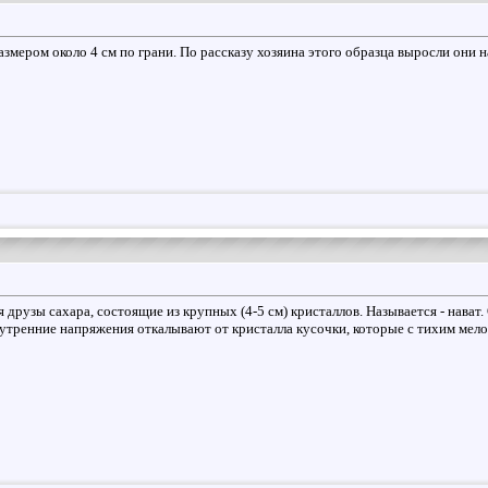
змером около 4 см по грани. По рассказу хозяина этого образца выросли они на
друзы сахара, состоящие из крупных (4-5 см) кристаллов. Называется - нават
нутренние напряжения откалывают от кристалла кусочки, которые с тихим мел