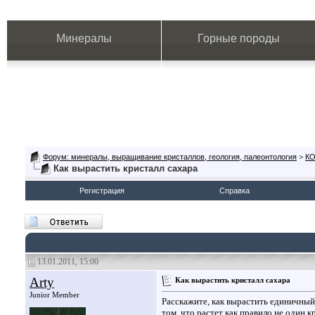
Минералы
Горные породы
Форум: минералы, выращивание кристаллов, геология, палеонтология
>
К
Как вырастить кристалл сахара
Регистрация
Справка
13.01.2011, 15:00
Arty
Как вырастить кристалл сахара
Junior Member
Расскажите, как вырастить единичный
том, что растет как правило не один к