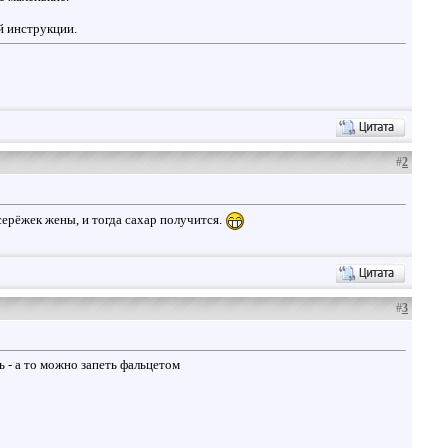
й инструкции.
#
2
серёжек жены, и тогда сахар получится.
#
3
 - а то можно запеть фальцетом