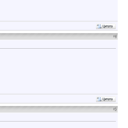
#
4
#
5