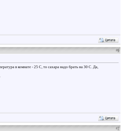
#
6
ратура в комнате - 25 С, то сахара надо брать на 30 С. Да,
ь
#
7