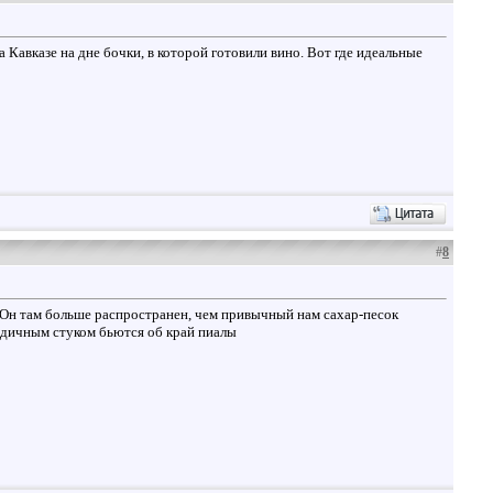
 Кавказе на дне бочки, в которой готовили вино. Вот где идеальные
#
8
. Он там больше распространен, чем привычный нам сахар-песок
одичным стуком бьются об край пиалы