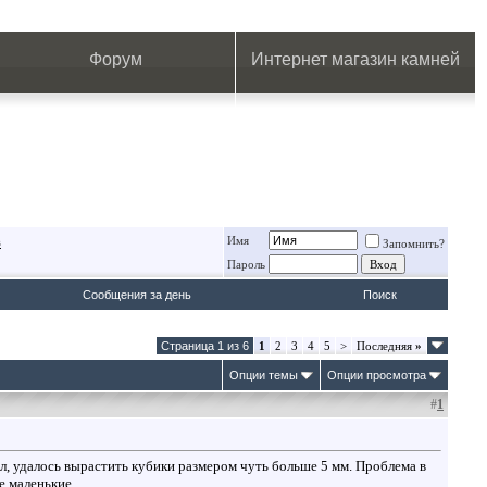
.
.
.
.
.
.
.
Форум
Интернет магазин камней
Имя
в
Запомнить?
Пароль
Сообщения за день
Поиск
Страница 1 из 6
1
2
3
4
5
>
Последняя
»
Опции темы
Опции просмотра
#
1
л, удалось вырастить кубики размером чуть больше 5 мм. Проблема в
е маленькие.