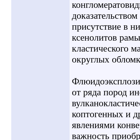
конгломератови
доказательством
присутствие в ни
ксенолитов рамы
кластического ма
округлых обломк
Флюидоэксплозив
от ряда пород и
вулканокластиче
коптогенных и д
явлениями конве
важность приоб