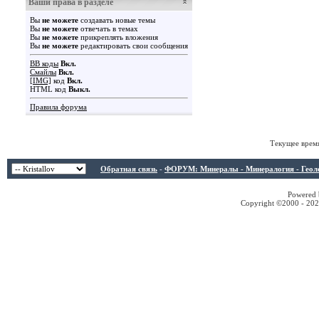
Ваши права в разделе
Вы
не можете
создавать новые темы
Вы
не можете
отвечать в темах
Вы
не можете
прикреплять вложения
Вы
не можете
редактировать свои сообщения
BB коды
Вкл.
Смайлы
Вкл.
[IMG]
код
Вкл.
HTML код
Выкл.
Правила форума
Текущее врем
Обратная связь
-
ФОРУМ: Минералы - Минералогия - Геологи
Powered b
Copyright ©2000 - 2026