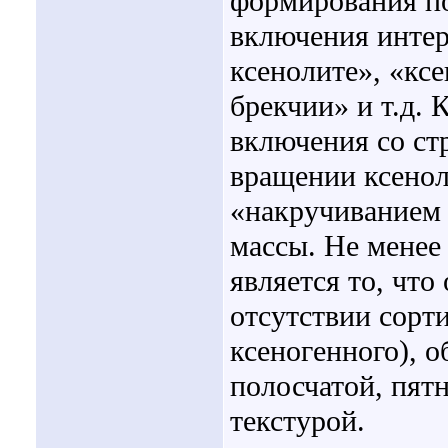
формирования по
включения интер
ксенолите», «ксе
брекчии» и т.д. 
включения со ст
вращении ксеноли
«накручиванием
массы. Не мене
является то, что
отсутствии сорт
ксеногенного), о
полосчатой, пят
текстурой.