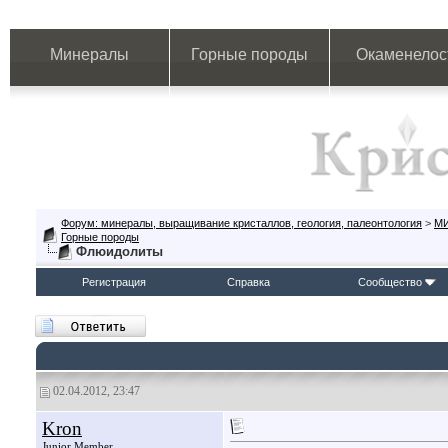
Минералы
Горные породы
Окаменелос
Форум: минералы, выращивание кристаллов, геология, палеонтология
>
М
Горные породы
Флюидолиты
Регистрация
Справка
Сообщество
02.04.2012, 23:47
Kron
Junior Member