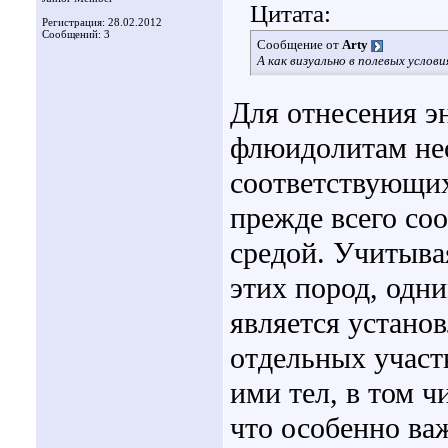
Цитата:
Регистрация: 28.02.2012
Сообщений: 3
Сообщение от
Arty
А как визуально в полевых усло
Для отнесения э
флюидолитам нео
соответствующих
прежде всего со
средой. Учитыва
этих пород, одн
является установ
отдельных участ
ими тел, в том 
что особенно ва