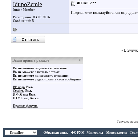
IdupoZemle
ЯНТАРЬ???
Junior Member
Подскажите пожалуйста,как определи
Регистрация: 03.05.2016
Сообщений: 5
«
Предыду
Ваши права в разделе
Вы
не можете
создавать новые темы
Вы
не можете
отвечать в темах
Вы
не можете
прикреплять вложения
Вы
не можете
редактировать свои сообщения
BB коды
Вкл.
Смайлы
Вкл.
[IMG]
код
Вкл.
HTML код
Выкл.
Правила форума
Текущее врем
Обратная связь
-
ФОРУМ: Минералы - Минералогия - Геологи