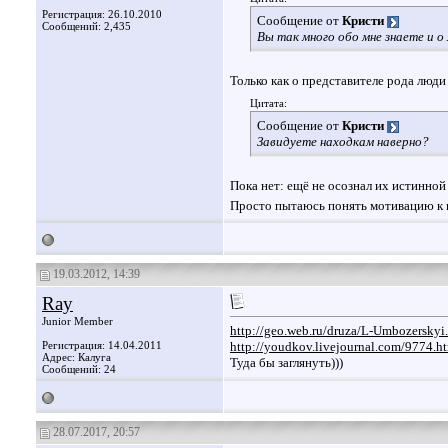
Регистрация: 26.10.2010
Сообщение от
Кристи
Сообщений: 2,435
Вы так много обо мне знаете и о
Только как о представителе рода люди
Цитата:
Сообщение от
Кристи
Завидуете находкам наверно?
Пока нет: ещё не осознал их истинной
Просто пытаюсь понять мотивацию к 
19.03.2012, 14:39
Ray
Junior Member
http://geo.web.ru/druza/L-Umbozerskyi
Регистрация: 14.04.2011
http://youdkov.livejournal.com/9774.h
Адрес: Калуга
Туда бы заглянуть)))
Сообщений: 24
28.07.2017, 20:57