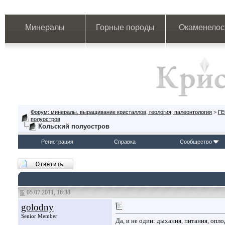
Минералы
Горные породы
Окаменелос
Форум: минералы, выращивание кристаллов, геология, палеонтология
>
Г
полуостров
Кольский полуостров
Регистрация
Справка
Сообщество
05.07.2011, 16:38
golodny
Senior Member
Да, и не один: дыхания, питания, опл