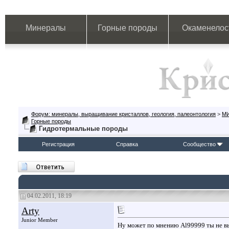
Минералы
Горные породы
Окаменелос
Форум: минералы, выращивание кристаллов, геология, палеонтология
>
М
Горные породы
Гидротермальные породы
Регистрация
Справка
Сообщество
04.02.2011, 18:19
Arty
Junior Member
Ну может по мнению Al99999 ты не выс