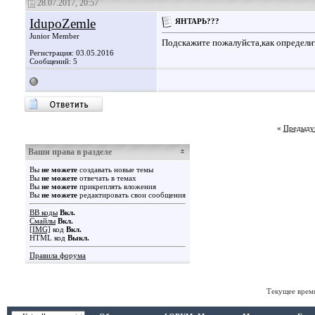
28.07.2017, 20:57
IdupoZemle
ЯНТАРЬ???
Junior Member
Подскажите пожалуйста,как определи
Регистрация: 03.05.2016
Сообщений: 5
«
Предыду
Ваши права в разделе
Вы
не можете
создавать новые темы
Вы
не можете
отвечать в темах
Вы
не можете
прикреплять вложения
Вы
не можете
редактировать свои сообщения
BB коды
Вкл.
Смайлы
Вкл.
[IMG]
код
Вкл.
HTML код
Выкл.
Правила форума
Текущее врем