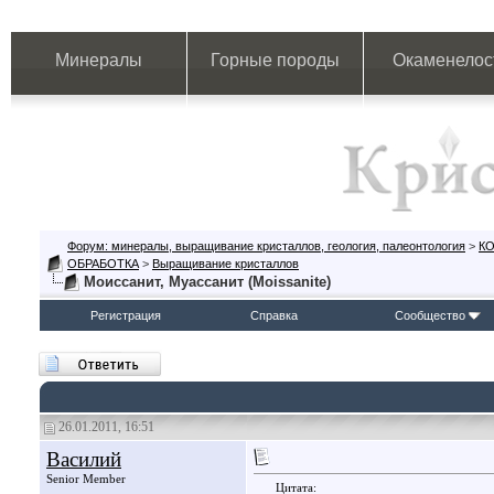
Минералы
Горные породы
Окаменелос
Форум: минералы, выращивание кристаллов, геология, палеонтология
>
К
ОБРАБОТКА
>
Выращивание кристаллов
Моиссанит, Муассанит (Moissanite)
Регистрация
Справка
Сообщество
26.01.2011, 16:51
Василий
Senior Member
Цитата: