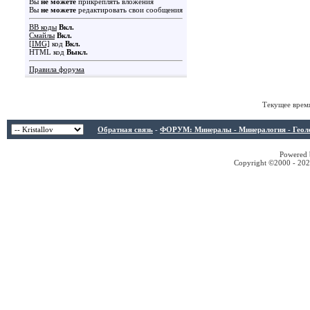
Вы
не можете
прикреплять вложения
Вы
не можете
редактировать свои сообщения
BB коды
Вкл.
Смайлы
Вкл.
[IMG]
код
Вкл.
HTML код
Выкл.
Правила форума
Текущее врем
Обратная связь
-
ФОРУМ: Минералы - Минералогия - Геологи
Powered b
Copyright ©2000 - 2026