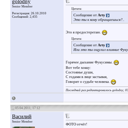
golodny
Senior Member
Цитата:
Регистрация: 26.10.2010
Сообщение от
Arty
Сообщений: 2,435
Это ты к кому обращаешься?..
Это я предостерегаю.
Цитата:
Сообщение от
Arty
Или это ты ощулил влияние Фук
Горячее дыхание Фукусимы.
Вот тебе хокку:
Состоянье души,
C годами в лице застывая,
Говорит о судьбе человека.
Последний раз редактировалось golodny; 0
05.04.2011, 17:12
Василий
Senior Member
ФОТО отчёт!