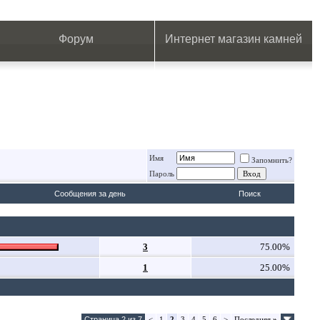
.
.
.
.
.
.
.
Форум
Интернет магазин камней
Имя
Запомнить?
Пароль
Сообщения за день
Поиск
3
75.00%
1
25.00%
Страница 2 из 7
<
1
2
3
4
5
6
>
Последняя
»