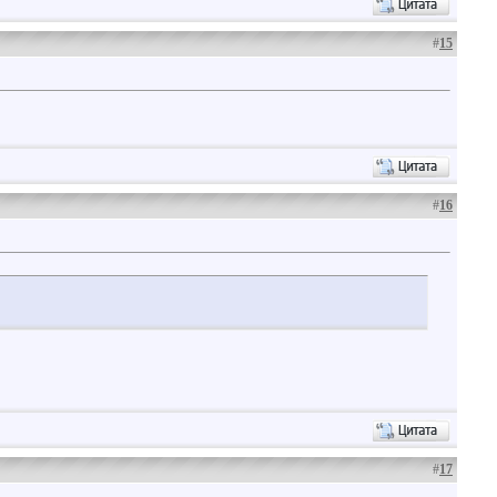
#
15
#
16
#
17