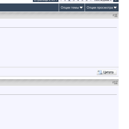
Опции темы
Опции просмотра
#
11
#
12