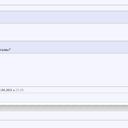
усимы?
3.04.2011 в
23:29
.