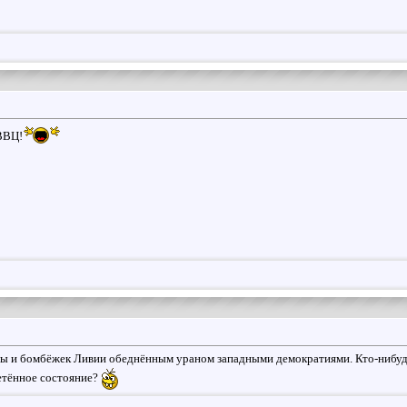
 ВВЦ!
ы и бомбёжек Ливии обеднённым ураном западными демократиями. Кто-нибудь 
етённое состояние?