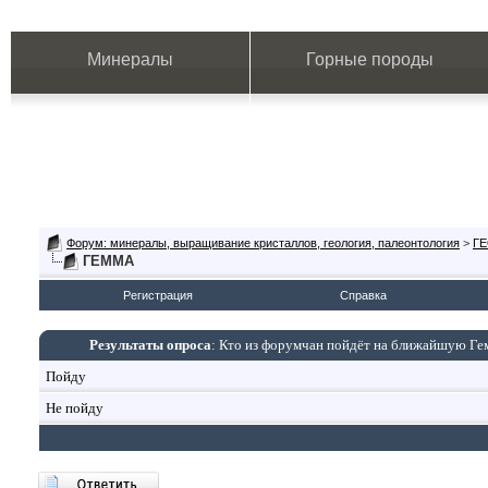
Минералы
Горные породы
Форум: минералы, выращивание кристаллов, геология, палеонтология
>
Г
ГЕММА
Регистрация
Справка
Результаты опроса
: Кто из форумчан пойдёт на ближайшую Гем
Пойду
Не пойду