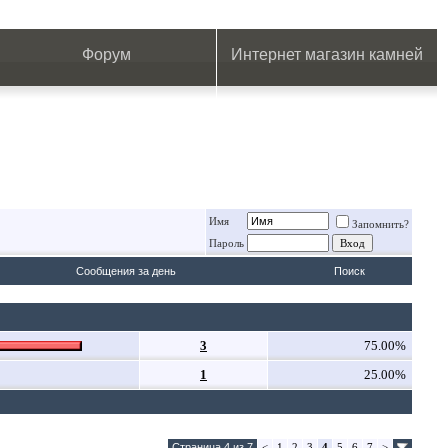
.
.
.
.
.
.
.
Форум
Интернет магазин камней
Имя
Запомнить?
Пароль
Сообщения за день
Поиск
3
75.00%
1
25.00%
Страница 4 из 7
<
1
2
3
4
5
6
7
>