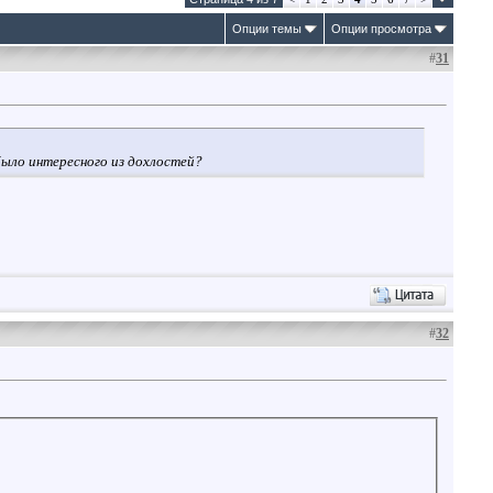
Опции темы
Опции просмотра
#
31
было интересного из дохлостей?
#
32