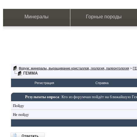
Минералы
Горные породы
Форум: минералы, выращивание кристаллов, геология, палеонтология
>
Г
ГЕММА
Регистрация
Справка
Результаты опроса
: Кто из форумчан пойдёт на ближайшую Гем
Пойду
Не пойду