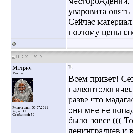
месторождении,
уваровита опять 
Сейчас материал
поэтому цены сно
11.12.2011, 20:10
Митрич
Member
Всем привет! Се
палеонтологичес
разве что мадаг
они мне не попа
Регистрация: 30.07.2011
Адрес: DC
Сообщений: 59
было вовсе ((( Т
ленинградцев и в