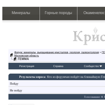
Минералы
Горные породы
Окаменелос
Форум: минералы, выращивание кристаллов, геология, палеонтология
>
Г
Московская область
ГЕММА
Регистрация
Справка
Сообщество
Результаты опроса
: Кто из форумчан пойдёт на ближайшую Гем
Пойду
Не пойду
Голосовавшие:
4
.