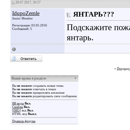
28.07.2017, 20:57
IdupoZemle
ЯНТАРЬ???
Junior Member
Подскажите пожа
Регистрация: 03.05.2016
Сообщений: 5
янтарь.
«
Предыду
Ваши права в разделе
Вы
не можете
создавать новые темы
Вы
не можете
отвечать в темах
Вы
не можете
прикреплять вложения
Вы
не можете
редактировать свои сообщения
BB коды
Вкл.
Смайлы
Вкл.
[IMG]
код
Вкл.
HTML код
Выкл.
Правила форума