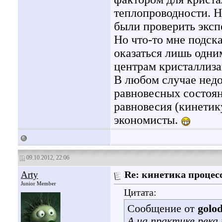
теплопроводности. Н
были проверить эксп
Но что-то мне подск
оказаться лишь одни
центрам кристаллиза
В любом случае недо
равновесных состоя
равновесия (кинетику
экономисты.
09.10.2012, 22:06
Arty
Re: кинетика процес
Junior Member
Цитата:
Сообщение от
golo
А на практике река