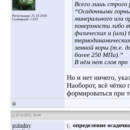
Всего лишь строго 
“Осадочными горны
Регистрация: 25.10.2010
минерального или о
Сообщений: 1,635
поверхности либо в
физических и (или)
термодинамических 
земной коры (т.е. 
более 250 MПа).”
В нём нет слов про
Но и нет ничего, ука
Наоборот, всё чётко 
формироваться при т
19.10.2012, 18:44
golodny
определение осадочн