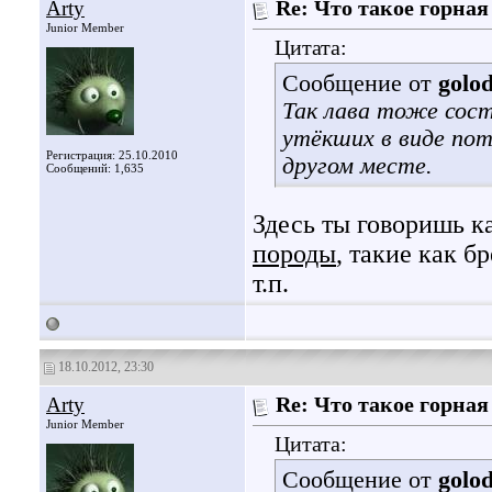
Arty
Re: Что такое горная
Junior Member
Цитата:
Сообщение от
golo
Так лава тоже сос
утёкших в виде по
Регистрация: 25.10.2010
другом месте.
Сообщений: 1,635
Здесь ты говоришь к
породы
, такие как б
т.п.
18.10.2012, 23:30
Arty
Re: Что такое горная
Junior Member
Цитата:
Сообщение от
golo