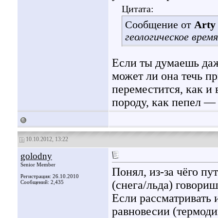
Цитата:
Сообщение от
Arty
геологическое врем
Если ты думаешь даж
может ли она течь п
переместится, как и
породу, как пепел —
10.10.2012, 13:22
golodny
Senior Member
Понял, из-за чёго п
Регистрация: 26.10.2010
(снега/льда) говори
Сообщений: 2,435
Если рассматривать и
равновесии (термоди