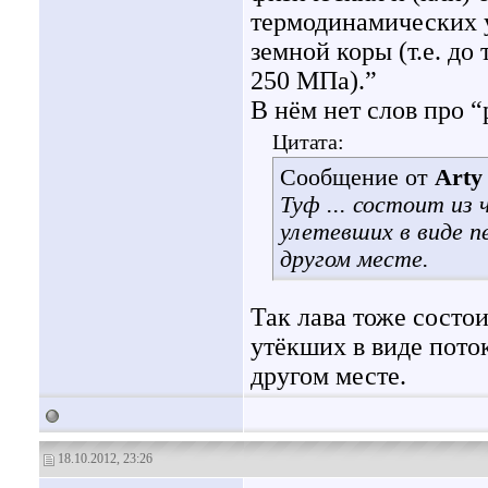
термодинамических у
земной коры (т.е. до
250 MПа).”
В нём нет слов про 
Цитата:
Сообщение от
Arty
Туф ... состоит из
улетевших в виде п
другом месте.
Так лава тоже состо
утёкших в виде пото
другом месте.
18.10.2012, 23:26