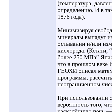
(температура, давлен
определению. И в та
1876 года).
Минимизируя свобод
минералы выпадут из
остывании и/или изм
кислорода. (Кстати,
более 250 MПа” Япас
что в прошлом веке 
ГЕОХИ описал матема
программы, рассчит
неограниченном чис
При использовании с
вероятность того, чт
раскалённую печь —