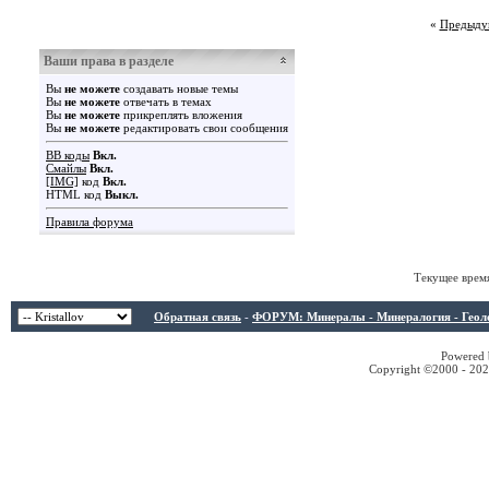
«
Предыду
Ваши права в разделе
Вы
не можете
создавать новые темы
Вы
не можете
отвечать в темах
Вы
не можете
прикреплять вложения
Вы
не можете
редактировать свои сообщения
BB коды
Вкл.
Смайлы
Вкл.
[IMG]
код
Вкл.
HTML код
Выкл.
Правила форума
Текущее врем
Обратная связь
-
ФОРУМ: Минералы - Минералогия - Геологи
Powered b
Copyright ©2000 - 2026