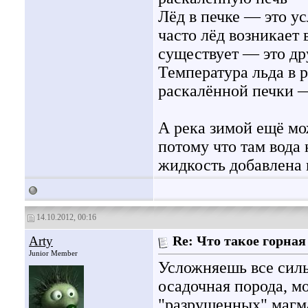
Лёд в печке — это у
часто лёд возникает 
существует — это др
Температура льда в 
раскалённой печки —
А река зимой ещё мо
потому что там вода
жидкость добавлена 
14.10.2012, 00:16
Arty
Re: Что такое горная
Junior Member
Усложняешь все силь
осадочная порода, мо
"разрушенных" магма