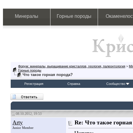
Минералы
Горные породы
Окаменелос
Форум: минералы, выращивание кристаллов, геология, палеонтология
>
М
Горные породы
Что такое горная порода?
Регистрация
Справка
Сообщество
08.10.2012, 19:53
Arty
Re: Что такое горная
Junior Member