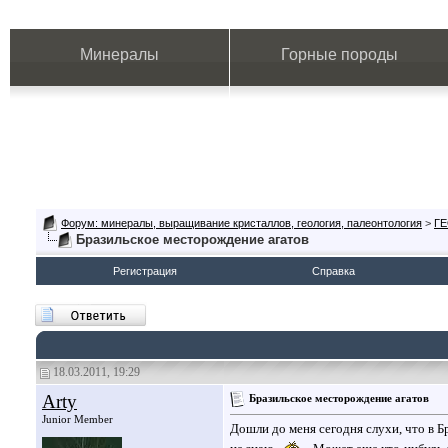
Минералы
Горные породы
Форум: минералы, выращивание кристаллов, геология, палеонтология
>
Г
Бразильское месторождение агатов
Регистрация
Справка
18.03.2011, 19:29
Arty
Бразильское месторождение агатов
Junior Member
Дошли до меня сегодня слухи, что в Б