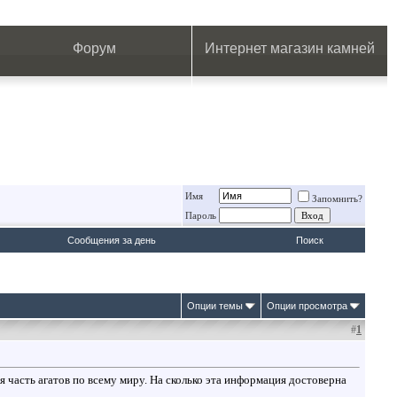
.
.
.
.
.
.
.
Форум
Интернет магазин камней
Имя
Запомнить?
Пароль
Сообщения за день
Поиск
Опции темы
Опции просмотра
#
1
я часть агатов по всему миру. На сколько эта информация достоверна