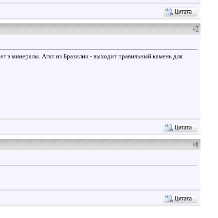
#
7
ег в минералы. Агат из Бразилии - выходит правильный камень для
#
8