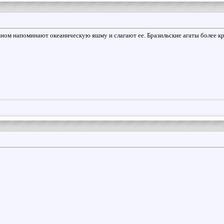
вном напоминают океаническую яшму и слагают ее. Бразильские агаты более к