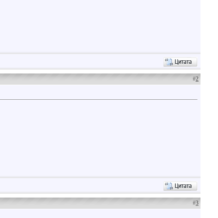
#
2
#
3