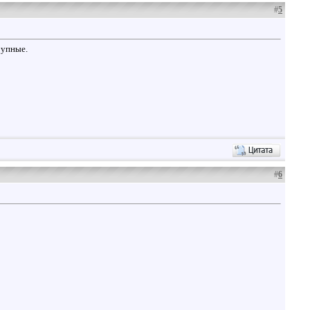
#
5
рупные.
#
6