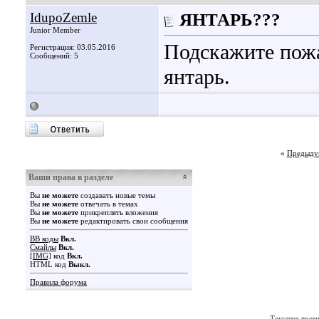
IdupoZemle
ЯНТАРЬ???
Junior Member
Подскажите пожа
Регистрация: 03.05.2016
Сообщений: 5
янтарь.
«
Предыду
Ваши права в разделе
Вы
не можете
создавать новые темы
Вы
не можете
отвечать в темах
Вы
не можете
прикреплять вложения
Вы
не можете
редактировать свои сообщения
BB коды
Вкл.
Смайлы
Вкл.
[IMG]
код
Вкл.
HTML код
Выкл.
Правила форума
Текущее врем