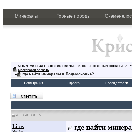
Минералы
Горные породы
Окаменелос
Форум: минералы, выращивание кристаллов, геология, палеонтология
>
Г
Московская область
где найти минералы в Подмосковье?
Регистрация
Справка
Сообщество
26.10.2010, 01:39
Litos
где найти минер
Member