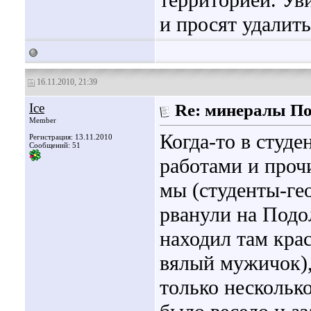
территорией. Ув
и просят удалитьс
16.11.2010, 21:39
Ice
Re: минералы П
Member
Когда-то в студ
Регистрация: 13.11.2010
Сообщений: 51
работами и проч
мы (студенты-ге
рванули на Подо
находил там крас
вялый мужичок), 
только нескольк