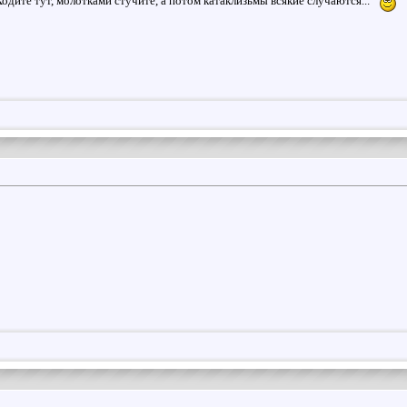
дите тут, молотками стучите, а потом катаклизьмы всякие случаются..."