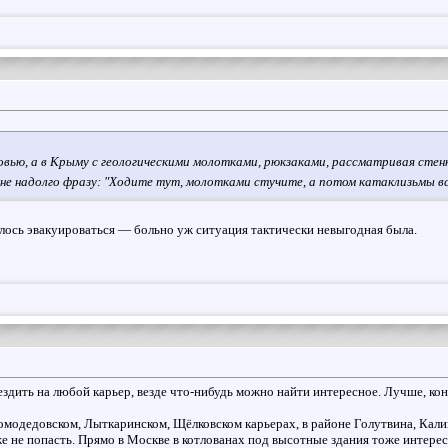
овью, а в Крыму с геологическими молотками, рюкзаками, рассматривая стен
не надолго фразу: "Ходите тут, молотками стучите, а потом катаклизьмы вся
ось эвакуироваться — больно уж ситуация тактически невыгодная была.
здить на любой карьер, везде что-нибудь можно найти интересное. Лучше, кон
модедовском, Лыткаринском, Щёлковском карьерах, в районе Голутвина, Калино
же не попасть. Прямо в Москве в котлованах под высотные здания тоже интере