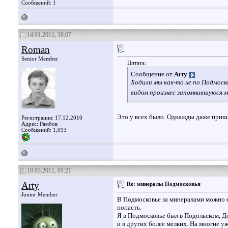
Сообщений: 1
14.01.2011, 18:07
Roman
Senior Member
Цитата:
Сообщение от
Arty
Ходили мы как-то не по Подмоск
видом произнес запомнившуюся м
Это у всех было. Однажды даже пришл
Регистрация: 17.12.2010
Адрес: Рамбов
Сообщений: 1,093
18.03.2011, 01:21
Arty
Re: минералы Подмосковья
Junior Member
В Подмосковье за минералами можно е
попасть.
Я в Подмосковье был в Подольском, До
и в других более мелких. На многие у