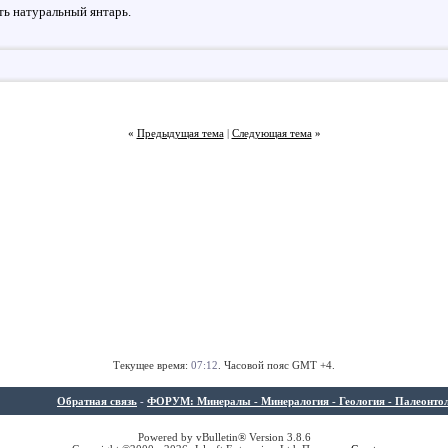
ть натуральный янтарь.
«
Предыдущая тема
|
Следующая тема
»
Текущее время:
07:12
. Часовой пояс GMT +4.
Обратная связь
-
ФОРУМ: Минералы - Минералогия - Геология - Палеонтолог
Powered by vBulletin® Version 3.8.6