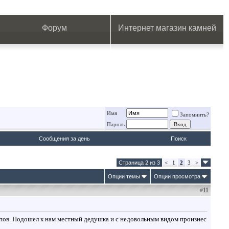
.
.
.
.
.
.
.
Форум
Интернет магазин камней
Имя
Запомнить?
Пароль
Сообщения за день
Поиск
Страница 2 из 3
<
1
2
3
>
Опции темы
Опции просмотра
#
11
упов. Подошел к нам местный дедушка и с недовольным видом произнес