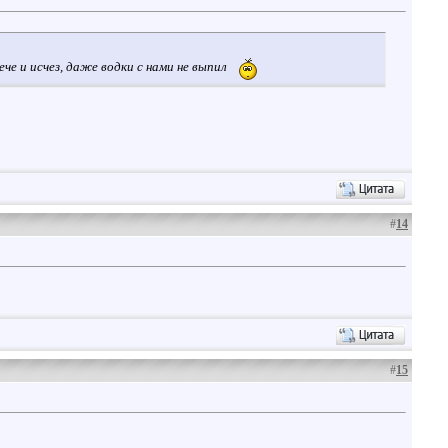
ече и исчез, даже водки с нами не выпил
#
14
#
15