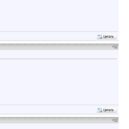
#
12
#
13