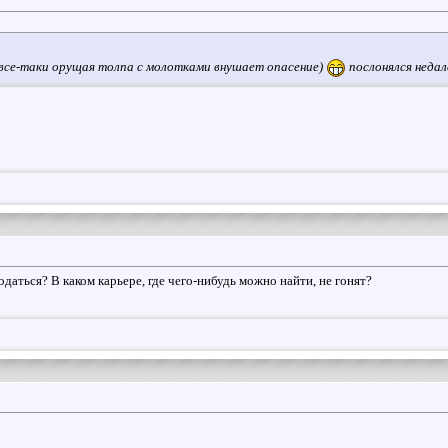
 (все-таки орущая толпа с молотками внушает опасение)
послонялся недал
одаться? В каком карьере, где чего-нибудь можно найти, не гонят?