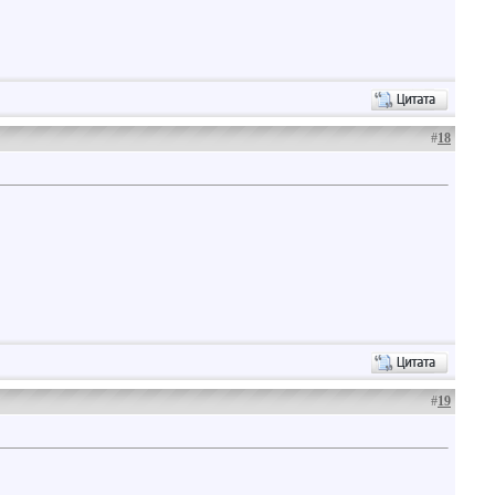
#
18
#
19