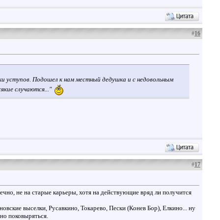
#
16
ки уступов. Подошел к нам местный дедушка и с недовольным
кие случаются..."
#
17
ечно, не на старые карьеры, хотя на действующие вряд ли получится
вские выселки, Русавкино, Токарево, Пески (Конев Бор), Елкино... ну
сно поковыряться.