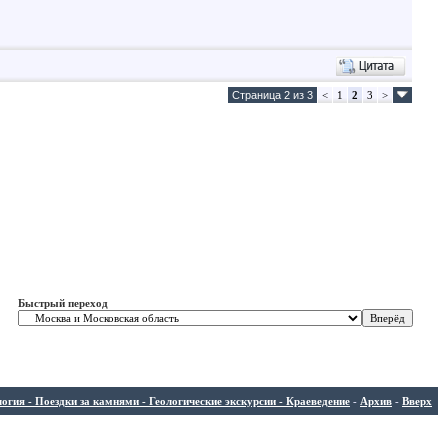
Страница 2 из 3
<
1
2
3
>
Быстрый переход
ия - Поездки за камнями - Геологические экскурсии - Краеведение
-
Архив
-
Вверх