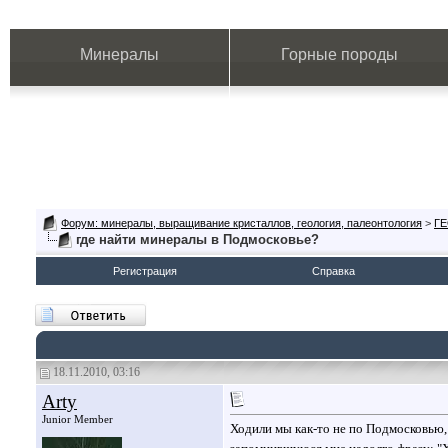
Минералы
Горные породы
Форум: минералы, выращивание кристаллов, геология, палеонтология
>
Г
где найти минералы в Подмосковье?
Регистрация
Справка
18.11.2010, 03:16
Arty
Junior Member
Ходили мы как-то не по Подмосковью,