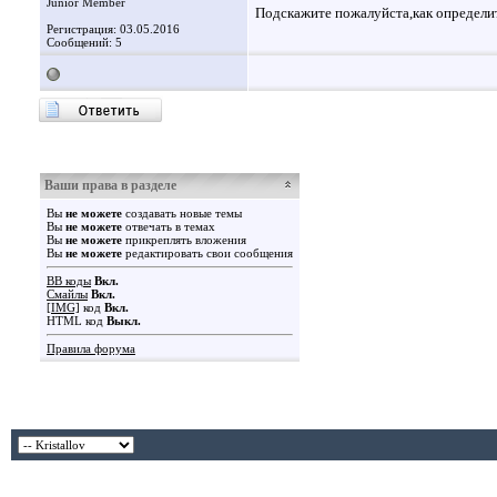
Junior Member
Подскажите пожалуйста,как определи
Регистрация: 03.05.2016
Сообщений: 5
Ваши права в разделе
Вы
не можете
создавать новые темы
Вы
не можете
отвечать в темах
Вы
не можете
прикреплять вложения
Вы
не можете
редактировать свои сообщения
BB коды
Вкл.
Смайлы
Вкл.
[IMG]
код
Вкл.
HTML код
Выкл.
Правила форума