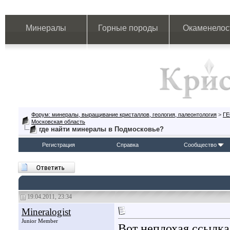
Минералы
Горные породы
Окаменелос
Форум: минералы, выращивание кристаллов, геология, палеонтология
>
Г
Московская область
где найти минералы в Подмосковье?
Регистрация
Справка
Сообщество
19.04.2011, 23:34
Mineralogist
Junior Member
Вот неплохая ссылк