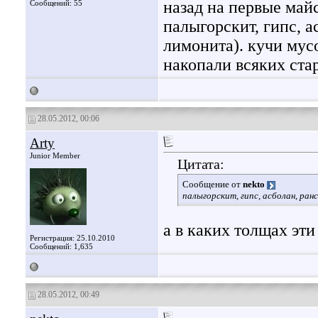
назад на первые май
Сообщений: 55
палыгорскит, гипс, а
лимонита). кучи мусо
накопали всяких ста
28.05.2012, 00:06
Arty
Junior Member
Цитата:
Сообщение от
nekto
палыгорскит, гипс, асболан, ран
а в каких толщах эт
Регистрация: 25.10.2010
Сообщений: 1,635
28.05.2012, 00:49