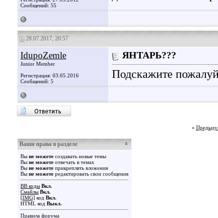
Сообщений: 55
28.07.2017, 20:57
IdupoZemle
ЯНТАРЬ???
Junior Member
Подскажите пожалуйс
Регистрация: 03.05.2016
Сообщений: 5
«
Предыду
Ваши права в разделе
Вы
не можете
создавать новые темы
Вы
не можете
отвечать в темах
Вы
не можете
прикреплять вложения
Вы
не можете
редактировать свои сообщения
BB коды
Вкл.
Смайлы
Вкл.
[IMG]
код
Вкл.
HTML код
Выкл.
Правила форума