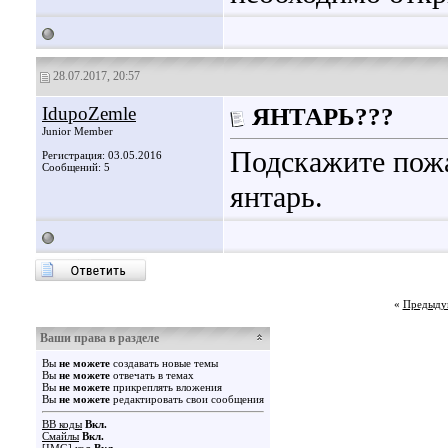
28.07.2017, 20:57
IdupoZemle
ЯНТАРЬ???
Junior Member
Подскажите пожа
Регистрация: 03.05.2016
Сообщений: 5
янтарь.
«
Предыду
Ваши права в разделе
Вы
не можете
создавать новые темы
Вы
не можете
отвечать в темах
Вы
не можете
прикреплять вложения
Вы
не можете
редактировать свои сообщения
BB коды
Вкл.
Смайлы
Вкл.