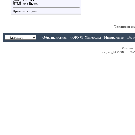
[IMG]
код
Вкл.
HTML код
Выкл.
Правила форума
Текущее врем
Обратная связь
-
ФОРУМ: Минералы - Минералогия - Геологи
Powered b
Copyright ©2000 - 2026