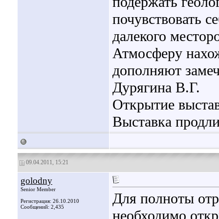
подержать геоло
почувствовать с
далекого местор
Атмосферу нахож
дополняют заме
Дурягина В.Г.
Открытие выставк
Выставка продли
09.04.2011, 15:21
golodny
Senior Member
Для полноты отр
Регистрация: 26.10.2010
Сообщений: 2,435
необходимо откр