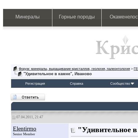
Минералы
Горные породы
Окаменелос
Форум: минералы, выращивание кристаллов, геология, палеонтология
>
Г
"Удивительное в камне", Иваново
Регистрация
Справка
Сообщество
07.04.2011, 21:47
Elentirmo
"Удивительное в
Senior Member