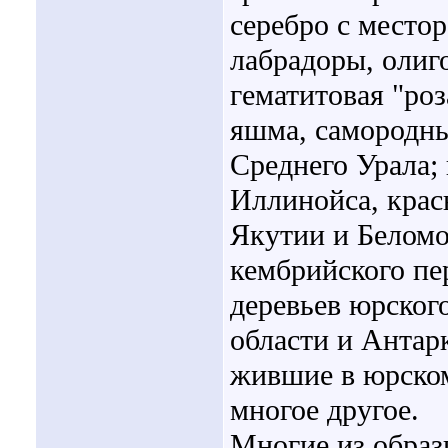
серебро с место
лабрадоры, олиг
гематитовая "ро
яшма, самородны
Среднего Урала; 
Иллинойса, крас
Якутии и Беломо
кембрийского пе
деревьев юрског
области и Антар
жившие в юрском
многое другое.
Многие из образ