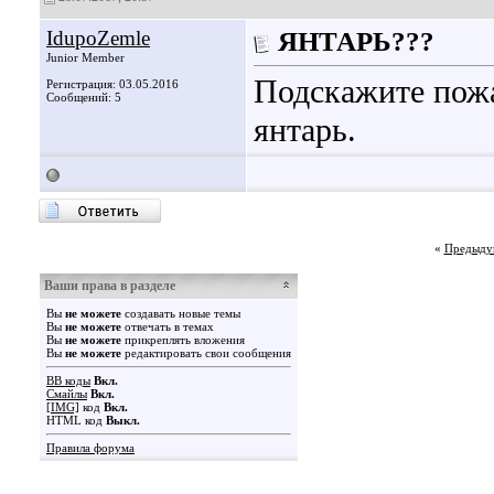
IdupoZemle
ЯНТАРЬ???
Junior Member
Подскажите пожа
Регистрация: 03.05.2016
Сообщений: 5
янтарь.
«
Предыду
Ваши права в разделе
Вы
не можете
создавать новые темы
Вы
не можете
отвечать в темах
Вы
не можете
прикреплять вложения
Вы
не можете
редактировать свои сообщения
BB коды
Вкл.
Смайлы
Вкл.
[IMG]
код
Вкл.
HTML код
Выкл.
Правила форума