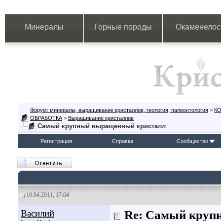
Минералы
Горные породы
Окаменелос
Форум: минералы, выращивание кристаллов, геология, палеонтология
>
К
ОБРАБОТКА
>
Выращивание кристаллов
Самый крупный выращенный кристалл
Регистрация
Справка
Сообщество
10.04.2011, 17:04
Василий
Re: Самый круп