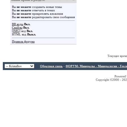
Вы
не можете
создавать новые темы
Вы
не можете
отвечать в темах
Вы
не можете
прикреплять вложения
Вы
не можете
редактировать свои сообщения
BB коды
Вкл.
Смайлы
Вкл.
[IMG]
код
Вкл.
HTML код
Выкл.
Правила форума
Текущее врем
Обратная связь
-
ФОРУМ: Минералы - Минералогия - Геологи
Powered b
Copyright ©2000 - 2026