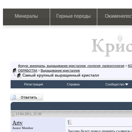
Минералы
Горные породы
Окаменелос
Форум: минералы, выращивание кристаллов, геология, палеонтология
>
К
ОБРАБОТКА
>
Выращивание кристаллов
Самый крупный выращенный кристалл
Регистрация
Справка
Сообщество
13.04.2011, 21:50
Arty
Junior Member
Заодно будет повод принять соляную в