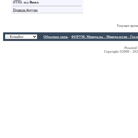
HTML код
Выкл.
Правила форума
Текущее врем
Обратная связь
-
ФОРУМ: Минералы - Минералогия - Геологи
Powered b
Copyright ©2000 - 2026