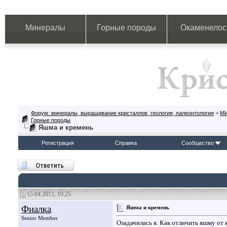
Минералы
Горные породы
Окаменелос
Форум: минералы, выращивание кристаллов, геология, палеонтология
>
М
Горные породы
Яшма и кремень
Регистрация
Справка
Сообщество
15.04.2011, 19:25
Фиалка
Яшма и кремень
Senior Member
Озадачилась я. Как отличить яшму от 