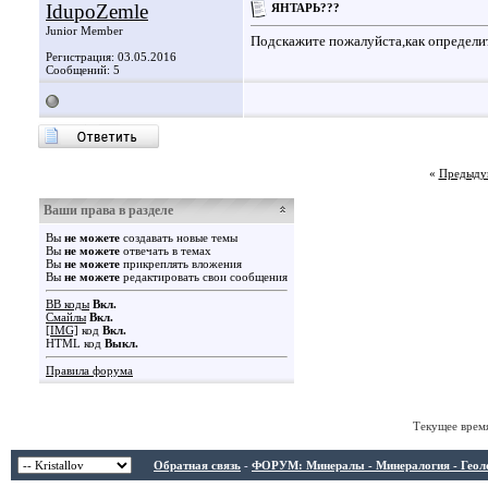
IdupoZemle
ЯНТАРЬ???
Junior Member
Подскажите пожалуйста,как определи
Регистрация: 03.05.2016
Сообщений: 5
«
Предыду
Ваши права в разделе
Вы
не можете
создавать новые темы
Вы
не можете
отвечать в темах
Вы
не можете
прикреплять вложения
Вы
не можете
редактировать свои сообщения
BB коды
Вкл.
Смайлы
Вкл.
[IMG]
код
Вкл.
HTML код
Выкл.
Правила форума
Текущее врем
Обратная связь
-
ФОРУМ: Минералы - Минералогия - Геологи