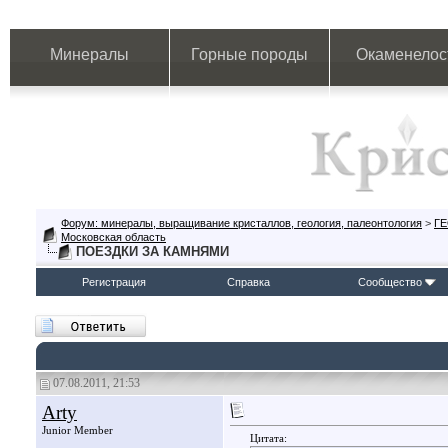
Минералы
Горные породы
Окаменелос
Форум: минералы, выращивание кристаллов, геология, палеонтология
>
Г
Московская область
ПОЕЗДКИ ЗА КАМНЯМИ
Регистрация
Справка
Сообщество
07.08.2011, 21:53
Arty
Junior Member
Цитата: