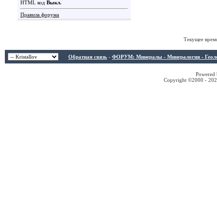
HTML код
Выкл.
Правила форума
Текущее врем
Обратная связь
-
ФОРУМ: Минералы - Минералогия - Геологи
Powered b
Copyright ©2000 - 2026