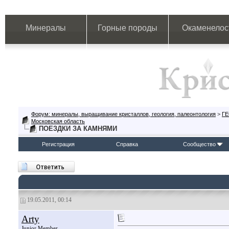
Минералы
Горные породы
Окаменелос
Форум: минералы, выращивание кристаллов, геология, палеонтология
>
Г
Московская область
ПОЕЗДКИ ЗА КАМНЯМИ
Регистрация
Справка
Сообщество
19.05.2011, 00:14
Arty
Junior Member