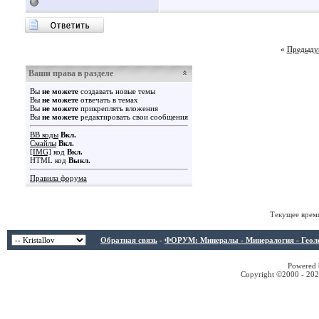
«
Предыду
Ваши права в разделе
Вы
не можете
создавать новые темы
Вы
не можете
отвечать в темах
Вы
не можете
прикреплять вложения
Вы
не можете
редактировать свои сообщения
BB коды
Вкл.
Смайлы
Вкл.
[IMG]
код
Вкл.
HTML код
Выкл.
Правила форума
Текущее врем
Обратная связь
-
ФОРУМ: Минералы - Минералогия - Геологи
Powered b
Copyright ©2000 - 2026