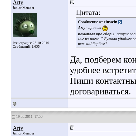
Arty
Junior Member
Цитата:
Сообщение от
einssein
Arty
- привет
почитала про сборы - запуталас
мне из моего С.Бутово удобнее в
Регистрация: 25.10.2010
там подберёте?
Сообщений: 1,635
Да, подберем ко
удобнее встретит
Пиши контактный
договариваться.
19.05.2011, 17:56
Arty
Junior Member