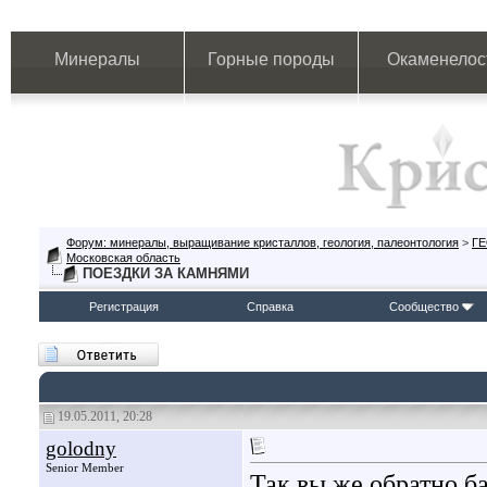
Минералы
Горные породы
Окаменелос
Форум: минералы, выращивание кристаллов, геология, палеонтология
>
Г
Московская область
ПОЕЗДКИ ЗА КАМНЯМИ
Регистрация
Справка
Сообщество
19.05.2011, 20:28
golodny
Senior Member
Так вы же обратно ба