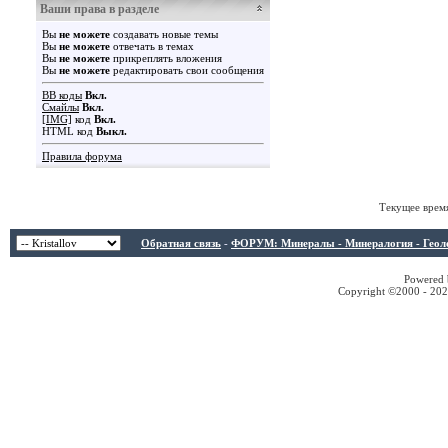
Ваши права в разделе
Вы
не можете
создавать новые темы
Вы
не можете
отвечать в темах
Вы
не можете
прикреплять вложения
Вы
не можете
редактировать свои сообщения
BB коды
Вкл.
Смайлы
Вкл.
[IMG]
код
Вкл.
HTML код
Выкл.
Правила форума
Текущее врем
Обратная связь
-
ФОРУМ: Минералы - Минералогия - Геологи
Powered b
Copyright ©2000 - 2026