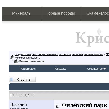
Минералы
Горные породы
Окаменелос
Форум: минералы, выращивание кристаллов, геология, палеонтология
>
Г
Московская область
Филёвский парк
Регистрация
Справка
Сообщество
11.05.2011, 23:23
Василий
Филёвский парк
Senior Member