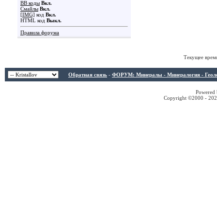
BB коды
Вкл.
Смайлы
Вкл.
[IMG]
код
Вкл.
HTML код
Выкл.
Правила форума
Текущее врем
Обратная связь
-
ФОРУМ: Минералы - Минералогия - Геологи
Powered b
Copyright ©2000 - 2026