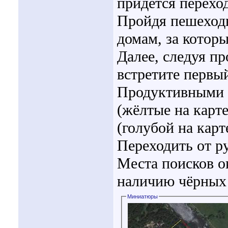
придётся перехо
Пройдя пешеходн
домам, за которы
Далее, следуя пр
встретите первы
Продуктивными с
(жёлтые на карт
(голубой на карт
Переходить от р
Места поисков о
наличию чёрных 
Миниатюры