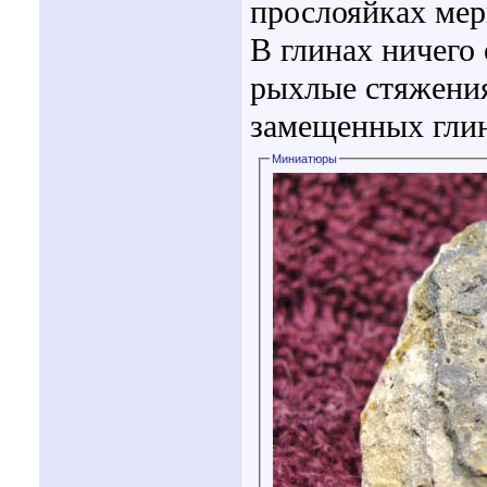
прослояйках мер
В глинах ничего
рыхлые стяжения
замещенных гли
Миниатюры