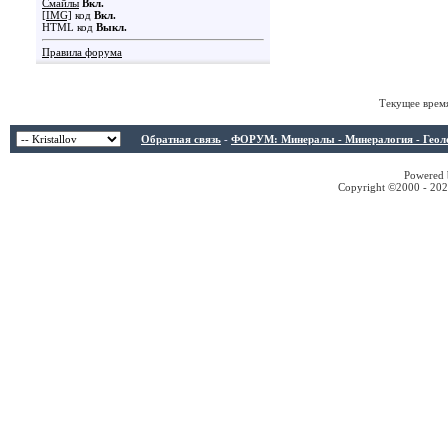
Смайлы
Вкл.
[IMG]
код
Вкл.
HTML код
Выкл.
Правила форума
Текущее врем
Обратная связь
-
ФОРУМ: Минералы - Минералогия - Геологи
Powered b
Copyright ©2000 - 2026