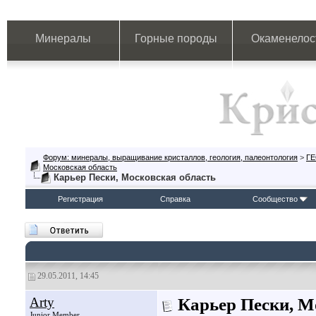
Минералы
Горные породы
Окаменелос
Форум: минералы, выращивание кристаллов, геология, палеонтология
>
Г
Московская область
Карьер Пески, Московская область
Регистрация
Справка
Сообщество
29.05.2011, 14:45
Arty
Карьер Пески, М
Junior Member