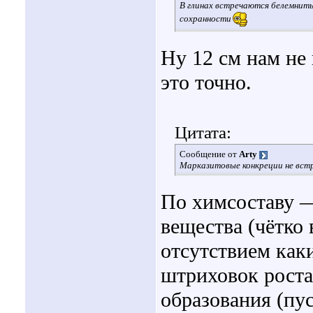
В глинах встречаются белемниты
сохранности
Ну 12 см нам не
это точно.
Цитата:
Сообщение от
Arty
Марказитовые конкреции не встр
По химсоставу — 
вещества (чётко
отсутствием как
штриховок роста
образования (пу