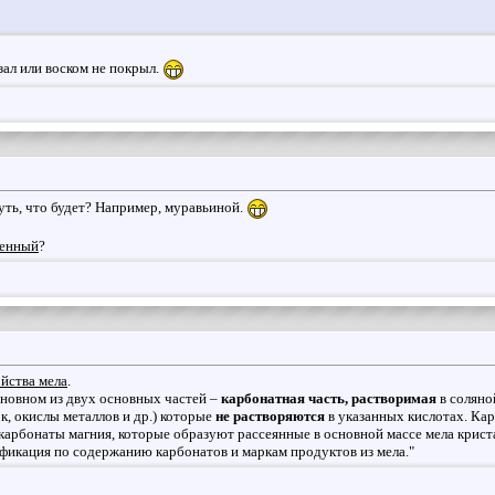
азал или воском не покрыл.
уть, что будет? Например, муравьиной.
венный
?
йства мела
.
основном из двух основных частей –
карбонатная часть, растворимая
в соляно
к, окислы металлов и др.) которые
не растворяются
в указанных кислотах. Кар
арбонаты магния, которые образуют рассеянные в основной массе мела криста
фикация по содержанию карбонатов и маркам продуктов из мела."