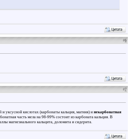
#
6
#
7
й и уксусной кислотах (карбонаты кальция, магния) и
некарбонатная
бонатная часть мела на 98-99% состоит из карбоната кальция. В
ллы магнезиального кальцита, доломита и сидерита.