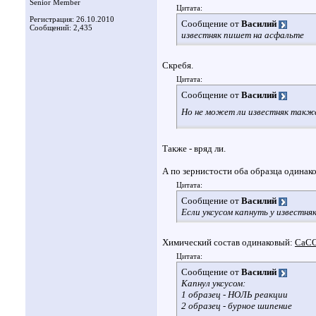
Senior Member
Цитата:
Регистрация: 26.10.2010
Сообщение от
Василий
Сообщений: 2,435
известняк пишет на асфальте
Скребя.
Цитата:
Сообщение от
Василий
Но не может ли известняк также
Также - вряд ли.
А по зернистости оба образца одинак
Цитата:
Сообщение от
Василий
Если уксусом капнуть у известня
Химический состав одинаковый:
CaC
Цитата:
Сообщение от
Василий
Капнул уксусом:
1 образец - НОЛЬ реакции
2 образец - бурное шипение