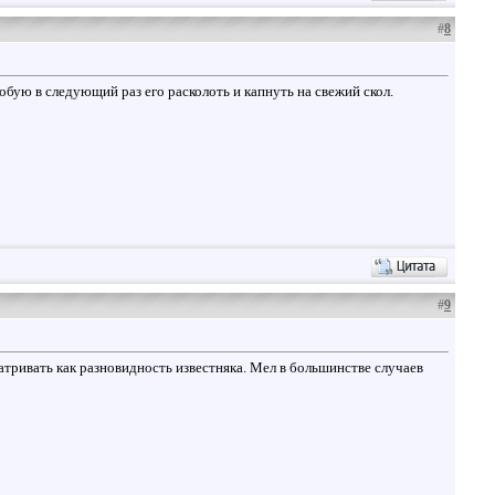
#
8
обую в следующий раз его расколоть и капнуть на свежий скол.
#
9
атривать как разновидность известняка. Мел в большинстве случаев