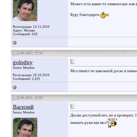
Может есть какие-то химические или 
Буду благодарен.
Регистрация: 24.11.2010
Адрес: Москва
Сообщений: 628
22.06.2011, 11:51
golodny
Senior Member
Мел пишет по школьной доске и пачка
Регистрация: 26.10.2010
Сообщений: 2,435
22.06.2011, 12:05
Василий
Senior Member
Доски доступной нет, но я проверял: 
пачкать руки как мел?