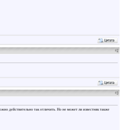
#
2
#
3
можно действительно так отличить. Но не может ли известняк также