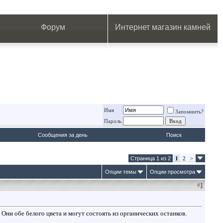
.
.
.
.
.
.
.
Форум
Интернет магазин камней
Имя
Запомнить?
Пароль
Сообщения за день
Поиск
Страница 1 из 2
1
2
>
Опции темы
Опции просмотра
#
1
. Они обе белого цвета и могут состоять из органических останков.