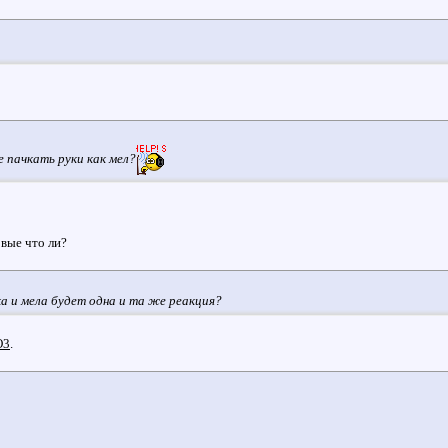
 пачкать руки как мел?
овые что ли?
ка и мела будет одна и та же реакция?
O3
.