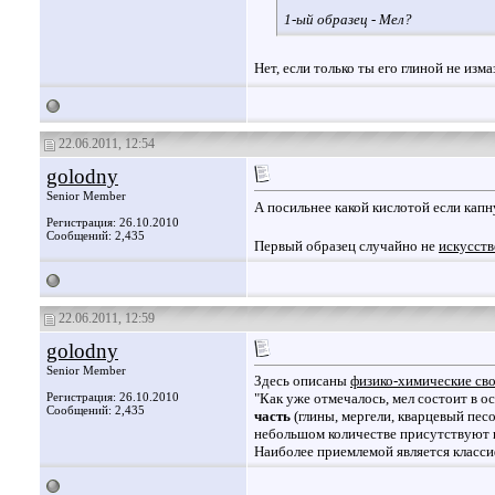
1-ый образец - Мел?
Нет, если только ты его глиной не изм
22.06.2011, 12:54
golodny
Senior Member
А посильнее какой кислотой если капн
Регистрация: 26.10.2010
Сообщений: 2,435
Первый образец случайно не
искусст
22.06.2011, 12:59
golodny
Senior Member
Здесь описаны
физико-химические сво
Регистрация: 26.10.2010
"Как уже отмечалось, мел состоит в 
Сообщений: 2,435
часть
(глины, мергели, кварцевый песо
небольшом количестве присутствуют к
Наиболее приемлемой является класси