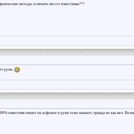
физические методы отличить мел от известняка???
ет руки.
100% известняк пишет на асфальте и руки тоже пачкает, правда не как мел. Воз