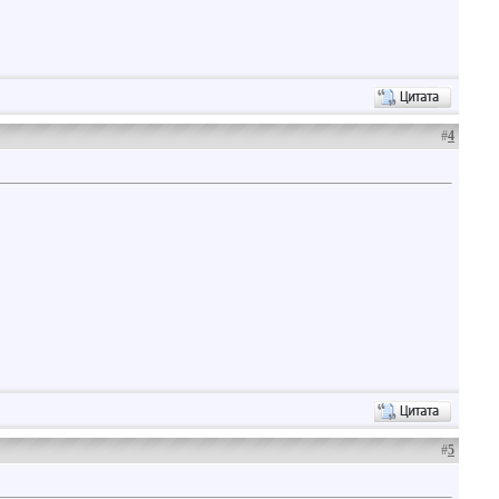
#
4
#
5