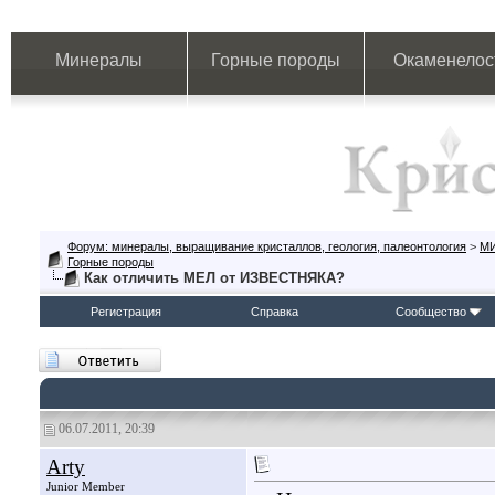
Минералы
Горные породы
Окаменелос
Форум: минералы, выращивание кристаллов, геология, палеонтология
>
М
Горные породы
Как отличить МЕЛ от ИЗВЕСТНЯКА?
Регистрация
Справка
Сообщество
06.07.2011, 20:39
Arty
Junior Member