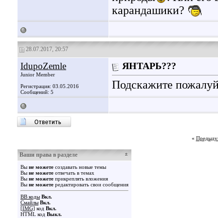
карандашики?
28.07.2017, 20:57
IdupoZemle
ЯНТАРЬ???
Junior Member
Подскажите пожалуйс
Регистрация: 03.05.2016
Сообщений: 5
«
Предыду
Ваши права в разделе
Вы
не можете
создавать новые темы
Вы
не можете
отвечать в темах
Вы
не можете
прикреплять вложения
Вы
не можете
редактировать свои сообщения
BB коды
Вкл.
Смайлы
Вкл.
[IMG]
код
Вкл.
HTML код
Выкл.