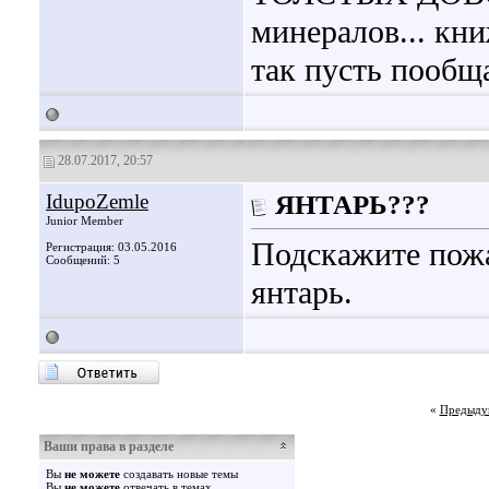
минералов... кни
так пусть пообщ
28.07.2017, 20:57
IdupoZemle
ЯНТАРЬ???
Junior Member
Подскажите пожа
Регистрация: 03.05.2016
Сообщений: 5
янтарь.
«
Предыду
Ваши права в разделе
Вы
не можете
создавать новые темы
Вы
не можете
отвечать в темах