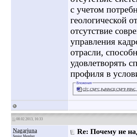
с учетом потреб
геологической о
отсутствие совр
управления кадр
отрасли, способ
удовлетворять с
профиля в услов
Вложения
СЃС‚СЂР°С‚РµРіРёСЏ СЂР°Р·РІРёС‚Р
08.02.2013, 16:33
Nagarjuna
Re: Почему не на
Senior Member