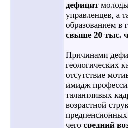
дефицит
молодых
управленцев, а 
образованием в 
свыше 20 тыс. 
Причинами дефи
геологических к
отсутствие моти
имидж профессии
талантливых кадр
возрастной стру
предпенсионных 
чего
средний во