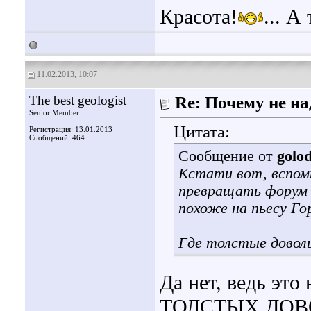
Красота!
... А
11.02.2013, 10:07
The best geologist
Re: Почему не на
Senior Member
Цитата:
Регистрация: 13.01.2013
Сообщений: 464
Сообщение от
golo
Кстати вот, вспом
превращать форум 
похоже на пьесу Го
Где толстые довол
Да нет, ведь это
ТОЛСТЫХ ДОВОЛ