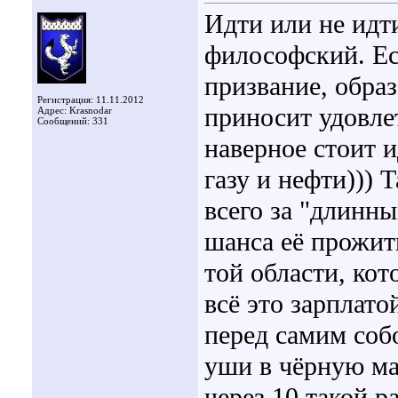
Идти или не идт
философский. Ес
призвание, образ
Регистрация: 11.11.2012
приносит удовле
Адрес: Krasnodar
Сообщений: 331
наверное стоит и
газу и нефти))) 
всего за "длинны
шанса её прожить
той области, кот
всё это зарплатой
перед самим собо
уши в чёрную ма
через 10 такой р