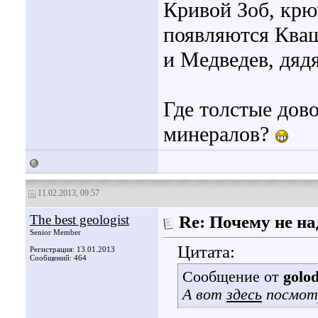
Кривой Зоб, крюч
появляются Кваш
и Медведев, дядя
Где толстые дов
минералов?
11.02.2013, 09:57
The best geologist
Re: Почему не на
Senior Member
Цитата:
Регистрация: 13.01.2013
Сообщений: 464
Сообщение от
golo
А вот
здесь
посмот