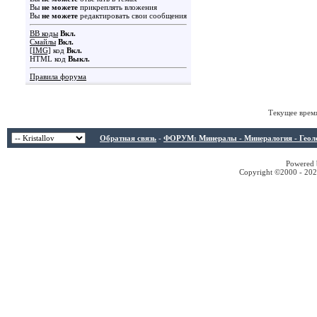
Вы
не можете
прикреплять вложения
Вы
не можете
редактировать свои сообщения
BB коды
Вкл.
Смайлы
Вкл.
[IMG]
код
Вкл.
HTML код
Выкл.
Правила форума
Текущее врем
Обратная связь
-
ФОРУМ: Минералы - Минералогия - Геологи
Powered b
Copyright ©2000 - 2026