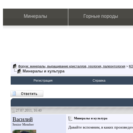
Минералы
Горные породы
Форум: минералы, выращивание кристаллов, геология, палеонтология
>
К
Минералы и культура
Регистрация
Справка
27.07.2011, 16:40
Василий
Минералы и культура
Senior Member
Давайте вспомним, в каких произведе