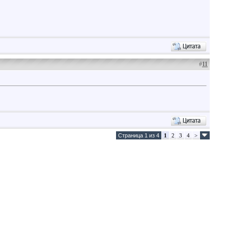
#
11
Страница 1 из 4
1
2
3
4
>