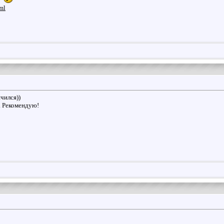
ml
чился))
. Рекомендую!