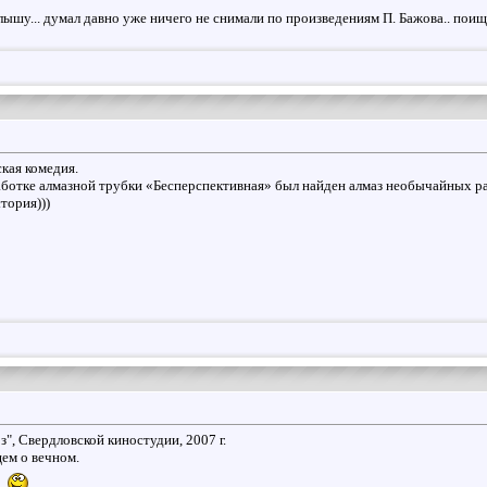
лышу... думал давно уже ничего не снимали по произведениям П. Бажова.. поищ
кая комедия.
ботке алмазной трубки «Бесперспективная» был найден алмаз необычайных ра
тория)))
", Свердловской киностудии, 2007 г.
щем о вечном.