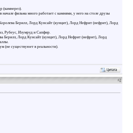
р (камнерез).
 начале фильма много работает с камнями, у него на столе друзы
ролева Берилл, Лорд Кунсайт (кунцит), Лорд Нефрит (нефрит), Лорд
з, Рубеус, Изумруд и Сапфир.
а Берилл, Лорд Кунсайт (кунцит), Лорд Нефрит (нефрит), Лорд
аллы.
ум (не существуюет в реальности).
#
2