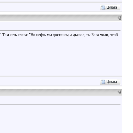
#
3
Там есть слова: "Но нефть мы достанем, а дьявол, ты Бога моли, чтоб
#
4