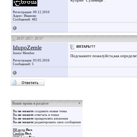
Куприн "Суламифь".
Регистрация: 09.12.2010
Адрес: Иваново
Сообщений: 482
28.07.2017, 20:57
IdupoZemle
ЯНТАРЬ???
Junior Member
Подскажите пожалуйста,как определи
Регистрация: 03.05.2016
Сообщений: 5
Ваши права в разделе
Вы
не можете
создавать новые темы
Вы
не можете
отвечать в темах
Вы
не можете
прикреплять вложения
Вы
не можете
редактировать свои сообщения
BB коды
Вкл.
Смайлы
Вкл.