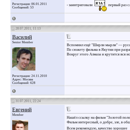
Регистрация: 06.01.2011
- заинтриговали
первый раз с
Сообщений: 53
28.07.2011, 11:13
Василий
Senior Member
Вспомнил ещё "Ширли мырли" — русс
По сюжету фильма в Якутии при разра
Вокруг этого Алмаза и крутится вся ис
Регистрация: 24.11.2010
Адрес: Москва
Сообщений: 628
31.07.2011, 22:24
Евгений
Member
Нашёл ссылку на фильм "Золотой полоз
Фильм интересный, о добре, зле, в об
Всем рекомендую, качество хорошее