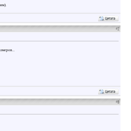
им).
#
7
змеров...
#
8