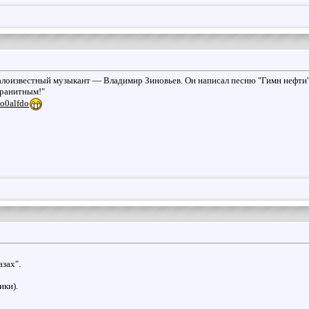
алоизвестный музыкант — Владимир Зиновьев. Он написал песню "Гимн нефти". 
Гранитным!"
o0alfdo
азах".
ики).