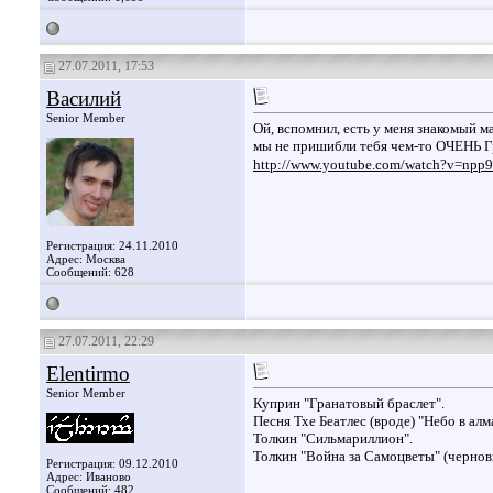
27.07.2011, 17:53
Василий
Senior Member
Ой, вспомнил, есть у меня знакомый м
мы не пришибли тебя чем-то ОЧЕНЬ 
http://www.youtube.com/watch?v=npp9
Регистрация: 24.11.2010
Адрес: Москва
Сообщений: 628
27.07.2011, 22:29
Elentirmo
Senior Member
Куприн "Гранатовый браслет".
Песня Тхе Беатлес (вроде) "Небо в алм
Толкин "Сильмариллион".
Толкин "Война за Самоцветы" (чернов
Регистрация: 09.12.2010
Адрес: Иваново
Сообщений: 482