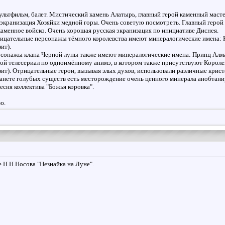
мультфильм, балет. Мистический камень Алатырь, главный герой каменный масте
 экранизация Хозяйки медной горы. Очень советую посмотреть. Главный герой в
каменное войско. Очень хорошая русская экранизация по инициативе Диснея.
цательные персонажы тёмного королевства имеют минералогические имена: Ко
ит).
сонажы клана Черной луны также имеют минералогические имена: Принц Алма
й телесериал по одноимённому анимэ, в котором также присутствуют Королев
ит). Отрицательные герои, вызывая злых духов, использовали различные крист
ланете голубых существ есть месторождение очень ценного минерала анобтани
есня коллектива "Божья коровка".
ю.
е Н.Н.Носова "Незнайка на Луне".