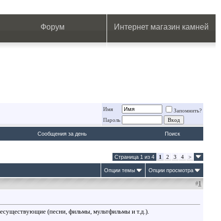
.
.
.
.
.
.
.
Форум
Интернет магазин камней
Имя
Запомнить?
Пароль
Сообщения за день
Поиск
Страница 1 из 4
1
2
3
4
>
Опции темы
Опции просмотра
#
1
есуществующие (песни, фильмы, мультфильмы и т.д.).