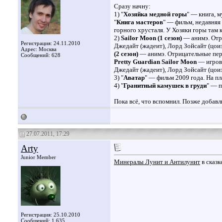
Сразу начну:
1) "
Хозяйка медной горы
" — книга, 
"
Книга мастеров
" — фильм, недавняя
горного хрусталя. У Хозяки горы там 
2)
Sailor Moon (1 сезон)
— анимэ. Отри
Регистрация: 24.11.2010
Джедайт (жадеит), Лорд Зойсайт (цоиз
Адрес: Москва
(2 сезон)
— анимэ. Отрицательные пер
Сообщений: 628
Pretty Guardian Sailor Moon
— игрово
Джедайт (жадеит), Лорд Зойсайт (цоиз
3) "
Аватар
" — фильм 2009 года. На п
4) "
Гранитный камушек в груди
" — п
Пока всё, что вспомнил. Позже добавл
27.07.2011, 17:29
Arty
Junior Member
Минералы Лунит и Антилунит
в сказк
Регистрация: 25.10.2010
Сообщений: 1,635