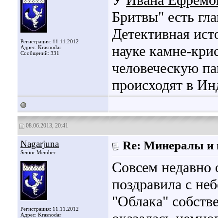
У
Ивана Ефремо
Бритвы" есть гл
Детективная ист
Регистрация: 11.11.2012
науке камне-кри
Адрес: Krasnodar
Сообщений: 331
человеческую па
происходят в Инд
08.06.2013, 20:41
Nagarjuna
Re: Минералы и 
Senior Member
Совсем недавно 
поздравила с не
"Облака" собств
Регистрация: 11.11.2012
Адрес: Krasnodar