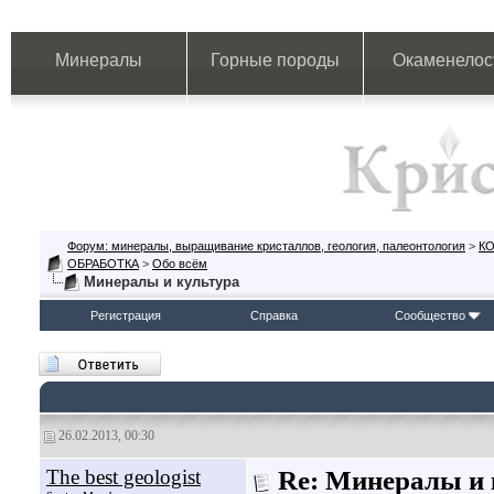
Минералы
Горные породы
Окаменелос
Форум: минералы, выращивание кристаллов, геология, палеонтология
>
К
ОБРАБОТКА
>
Обо всём
Минералы и культура
Регистрация
Справка
Сообщество
26.02.2013, 00:30
The best geologist
Re: Минералы и 