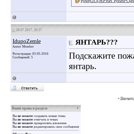
РўРёРјСѓСЂ РЁР°РѕРІ_РўРѕРІР°СЂ
28.07.2017, 20:57
IdupoZemle
ЯНТАРЬ???
Junior Member
Подскажите пожа
Регистрация: 03.05.2016
Сообщений: 5
янтарь.
«
Предыду
Ваши права в разделе
Вы
не можете
создавать новые темы
Вы
не можете
отвечать в темах
Вы
не можете
прикреплять вложения
Вы
не можете
редактировать свои сообщения