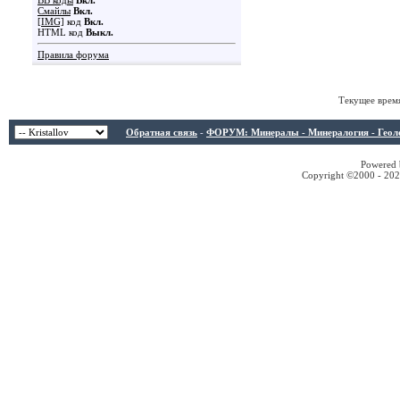
BB коды
Вкл.
Смайлы
Вкл.
[IMG]
код
Вкл.
HTML код
Выкл.
Правила форума
Текущее врем
Обратная связь
-
ФОРУМ: Минералы - Минералогия - Геологи
Powered b
Copyright ©2000 - 2026