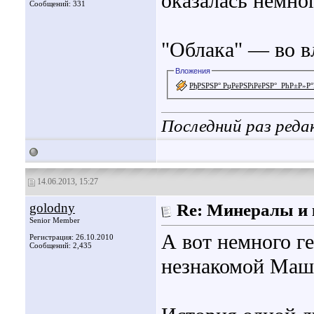
оказалась немног
Сообщений: 331
"Облака" — во в
Вложения
РђРЅРЅР° РџРёРЅРіРёРЅР°_РћР±Р»Р
Последний раз реда
14.06.2013, 15:27
golodny
Re: Минералы и 
Senior Member
А вот немного г
Регистрация: 26.10.2010
Сообщений: 2,435
незнакомой Маш