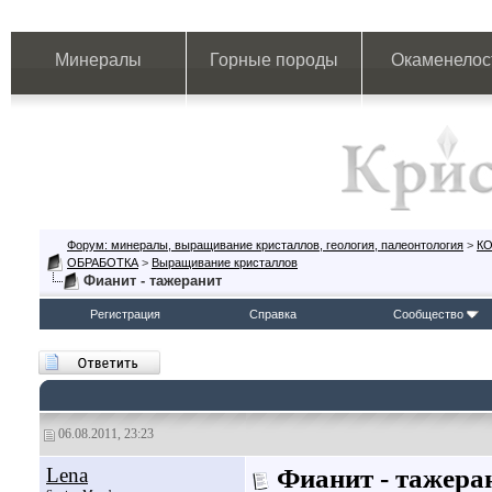
Минералы
Горные породы
Окаменелос
Форум: минералы, выращивание кристаллов, геология, палеонтология
>
К
ОБРАБОТКА
>
Выращивание кристаллов
Фианит - тажеранит
Регистрация
Справка
Сообщество
06.08.2011, 23:23
Lena
Фианит - тажера