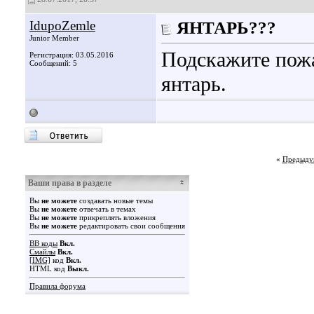
IdupoZemle
ЯНТАРЬ???
Junior Member
Подскажите пожа
Регистрация: 03.05.2016
Сообщений: 5
янтарь.
«
Предыду
Ваши права в разделе
Вы
не можете
создавать новые темы
Вы
не можете
отвечать в темах
Вы
не можете
прикреплять вложения
Вы
не можете
редактировать свои сообщения
BB коды
Вкл.
Смайлы
Вкл.
[IMG]
код
Вкл.
HTML код
Выкл.
Правила форума