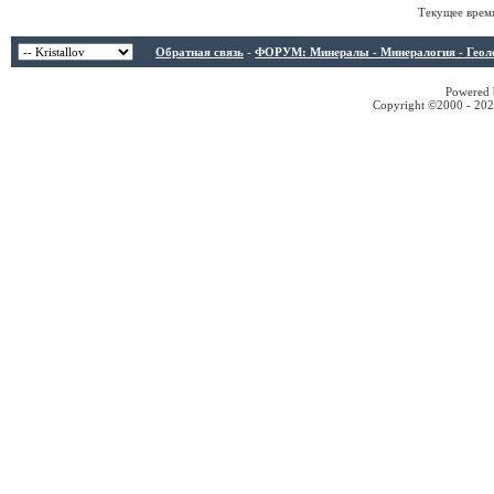
Текущее врем
Обратная связь
-
ФОРУМ: Минералы - Минералогия - Геологи
Powered b
Copyright ©2000 - 2026