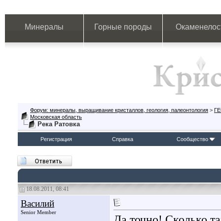
Минералы
Горные породы
Окаменелос
Форум: минералы, выращивание кристаллов, геология, палеонтология
>
Г
Московская область
Река Ратовка
Регистрация
Справка
Сообщество
18.08.2011, 08:41
Василий
Senior Member
Да точно! Сколько т