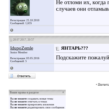
Не отломи их, когда
случаев они отламыв
Регистрация: 25.10.2010
Сообщений: 1,635
28.07.2017, 20:57
IdupoZemle
ЯНТАРЬ???
Junior Member
Подскажите пожалуйс
Регистрация: 03.05.2016
Сообщений: 5
«
Предыду
Ваши права в разделе
Вы
не можете
создавать новые темы
Вы
не можете
отвечать в темах
Вы
не можете
прикреплять вложения
Вы
не можете
редактировать свои сообщения