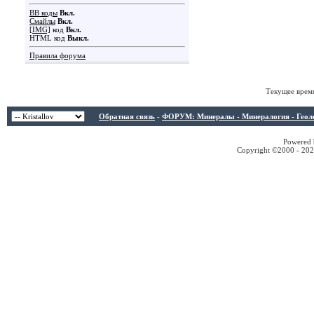
BB коды
Вкл.
Смайлы
Вкл.
[IMG]
код
Вкл.
HTML код
Выкл.
Правила форума
Текущее врем
Обратная связь
-
ФОРУМ: Минералы - Минералогия - Геологи
Powered b
Copyright ©2000 - 2026