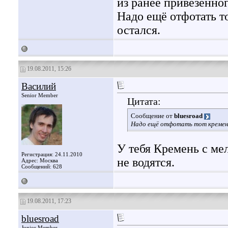
из ранее привезённого
Надо ещё отфотать т
остался.
19.08.2011, 15:26
Василий
Senior Member
Цитата:
Сообщение от
bluesroad
Надо ещё отфотать тот кремень
У тебя Кремень с ме
Регистрация: 24.11.2010
не водятся.
Адрес: Москва
Сообщений: 628
19.08.2011, 17:23
bluesroad
Junior Member