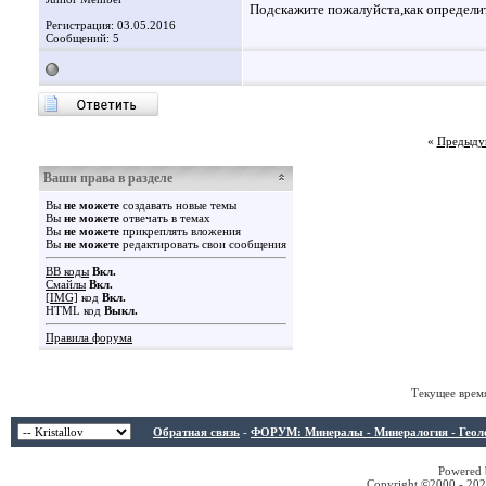
Подскажите пожалуйста,как определи
Регистрация: 03.05.2016
Сообщений: 5
«
Предыду
Ваши права в разделе
Вы
не можете
создавать новые темы
Вы
не можете
отвечать в темах
Вы
не можете
прикреплять вложения
Вы
не можете
редактировать свои сообщения
BB коды
Вкл.
Смайлы
Вкл.
[IMG]
код
Вкл.
HTML код
Выкл.
Правила форума
Текущее врем
Обратная связь
-
ФОРУМ: Минералы - Минералогия - Геологи
Powered b
Copyright ©2000 - 2026