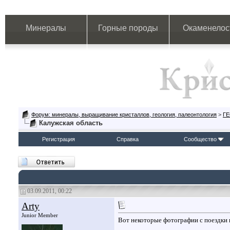
Минералы
Горные породы
Окаменелос
Форум: минералы, выращивание кристаллов, геология, палеонтология
>
Г
Калужская область
Регистрация
Справка
Сообщество
03.09.2011, 00:22
Arty
Junior Member
Вот некоторые фотографии с поездки 