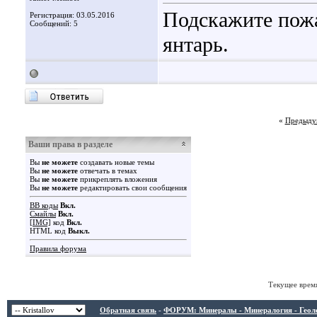
Подскажите пожа
Регистрация: 03.05.2016
Сообщений: 5
янтарь.
«
Предыду
Ваши права в разделе
Вы
не можете
создавать новые темы
Вы
не можете
отвечать в темах
Вы
не можете
прикреплять вложения
Вы
не можете
редактировать свои сообщения
BB коды
Вкл.
Смайлы
Вкл.
[IMG]
код
Вкл.
HTML код
Выкл.
Правила форума
Текущее врем
Обратная связь
-
ФОРУМ: Минералы - Минералогия - Геологи