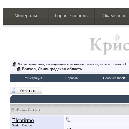
Минералы
Горные породы
Окаменелос
Форум: минералы, выращивание кристаллов, геология, палеонтология
>
Г
Волхов, Ленинградская область
Регистрация
Справка
Сообщество
19.01.2011, 21:42
Elentirmo
Senior Member