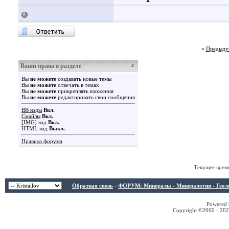
«
Предыду
Ваши права в разделе
Вы
не можете
создавать новые темы
Вы
не можете
отвечать в темах
Вы
не можете
прикреплять вложения
Вы
не можете
редактировать свои сообщения
BB коды
Вкл.
Смайлы
Вкл.
[IMG]
код
Вкл.
HTML код
Выкл.
Правила форума
Текущее врем
Обратная связь
-
ФОРУМ: Минералы - Минералогия - Геологи
Powered b
Copyright ©2000 - 2026