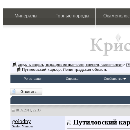
Минералы
Горные породы
Окаменелос
Форум: минералы, выращивание кристаллов, геология, палеонтология
>
Г
Путиловский карьер, Ленинградская область
Регистрация
Справка
Сообщество
18.09.2011, 22:33
golodny
Путиловский ка
Senior Member