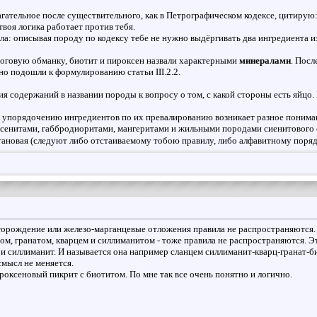
гательное после существительного, как в Петрографическом кодексе, цитирую
твоя логика работает против тебя.
ла: описывая породу по кодексу тебе не нужно выдёргивать два ингредиента и
роговую обманку, биотит и пироксен назвали характерными
минералами
. Посл
но подошли к формулированию статьи III.2.2.
я содержаний в названии породы к вопросу о том, с какой стороны есть яйцо.
к упорядочению ингредиентов по их превалированию возникает разное понима
сенитами, габбродиоритами, мангеритами и жильными породами сиенитового с
тановая (следуют либо отстаиваемому тобою правилу, либо алфавитному поря
торождение или железо-марганцевые отложения правила не распространяются.
ом, гранатом, кварцем и силлиманитом - тоже правила не распространяются. Э
ц и силлиманит. И называется она например сланцем силлиманит-кварц-грана
смысл не меняется.
роксеновый пикрит с биотитом. По мне так все очень понятно и логично.