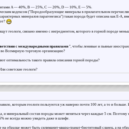
ентами A — 40%, B — 25%, C — 20%, D — 10%, E — 5%.
ическим кодексом ("Породообразующие минералы в прилагательном перечисл
характерных минералов парагенезиса") такая порода будет описана как Е-А, вм
ают?
ищут геологи, связано именно с ингредиентом, которого в горной породе мень
тветствии с международными правилами
", чтобы ленивые и пьяные иностра
ии во Всемирную торговую организацию?
яют оптимальность такого правила описания горной породы?
Или советские геологи?
равило, которым геологи пользуются уж наверно почти 100 лет, а то и больше. И
да, и минеральный состав породы может меняться через каждые 5 см. Поэтому
5% не всегда можно увидеть даже в шлифе.
е на образце может быть силиманит-кварц-гранат-биотитовый сланец, а на обр