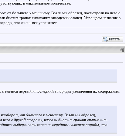
исутствующих в максимальном количестве.
от, от большего к меньшему. Взяли мы образец, посмотрели на него с
вали биотит-гранат-силиманит-кварцевый сланец. Упрощаем название в
породы, что очень все усложняет.
#
6
рагенезиса первый и последний в порядке увеличения их содержания.
 наоборот, от большего к меньшему. Взяли мы образец,
а него с другой стороны, назвали биотит-гранат-силиманит-
ходится выдергивать слова из середины названия породы, что