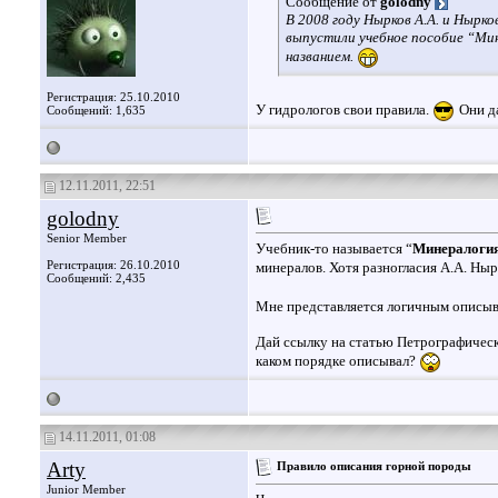
Сообщение от
golodny
В 2008 году Нырков А.А. и Нырк
выпустили учебное пособие “Мин
названием.
Регистрация: 25.10.2010
У гидрологов свои правила.
Они да
Сообщений: 1,635
12.11.2011, 22:51
golodny
Senior Member
Учебник-то называется “
Минералоги
Регистрация: 26.10.2010
минералов. Хотя разногласия А.А. Ны
Сообщений: 2,435
Мне представляется логичным описыва
Дай ссылку на статью Петрографическ
каком порядке описывал?
14.11.2011, 01:08
Arty
Правило описания горной породы
Junior Member