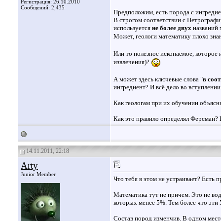
Регистрация: 26.10.2010
Сообщений: 2,435
Предположим, есть порода с ингреди
В строгом соответствии с Петрограф
используется
не более двух
названий 
Может, геологи математику плохо зн
Или то полезное ископаемое, которое 
извлечения)?
А может здесь ключевые слова "
в соо
ингредиент? И всё дело во вступлен
Как геологам при их обучении объясн
Как это правило определял Ферсман? 
14.11.2011, 22:18
Arty
Junior Member
Что тебя в этом не устраивает? Есть п
Математика тут не причем. Это не во
которых менее 5%. Тем более что эти 
Состав пород изменчив. В одном мест