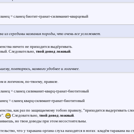
ланец = сланец биотит-гранат-силиманит-кварцевый
ва из середины названия породы, что очень все усложняет.
авенства ничего не приходится выдёргивать.
овый. Следовательно,
твой довод ложный
.
шему, повторюсь, намного удобнее и логичнее.
м и логичном, по-твоему, правиле.
ланец = сланец силиманит-кварц-гранат-биотитовый
анец = сланец кварц-силимант-гранат-биотитовый
авенства, как раз по защищаемому тобою правилу, “приходится выдергивать сл
т”.
Следовательно,
твой довод ложный
.
аиваешь, но твои доводы при этом несостоятельны.
льство, что у таракана органа слуха находятся в ногах: кладём таракана на с