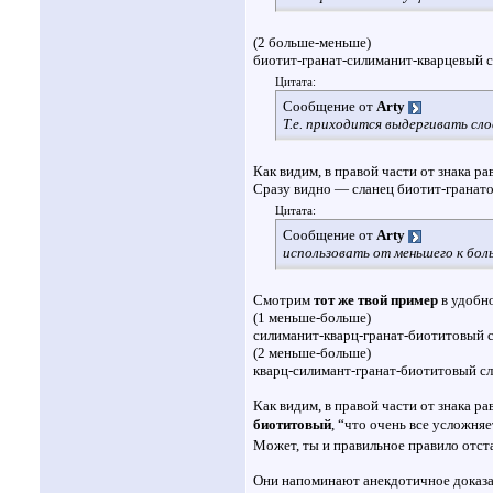
(2 больше-меньше)
биотит-гранат-силиманит-кварцевый с
Цитата:
Сообщение от
Arty
Т.е. приходится выдергивать сло
Как видим, в правой части от знака р
Сразу видно — сланец биотит-гранат
Цитата:
Сообщение от
Arty
использовать от меньшего к боль
Смотрим
тот же твой пример
в удобно
(1 меньше-больше)
силиманит-кварц-гранат-биотитовый с
(2 меньше-больше)
кварц-силимант-гранат-биотитовый сл
Как видим, в правой части от знака р
биотитовый
, “что очень все усложняе
Может, ты и правильное правило отст
Они напоминают анекдотичное доказате