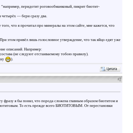
: “например, перидотит роговообманковый, пикрит биотит-
з четырёх — бери сразу два.
е того, что я прочитал про минералы на этом сайте, мне кажется, что
 При этом привёл лишь голословное утверждение, что так яйцо едят уже
ние описаний. Например:
остава (не следуют отстаиваемому тобою правилу).
дку
).
#
7
ту фразу я бы понял, что порода сложена главным образом биотитом и
т-биотитовым. То есть прежде всего БИОТИТОВЫМ. От перестановки