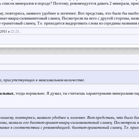
ть список минералов в породе? Поэтому, рекомендуется давать 2 минерала, пр
у, повторюсь, намного удобнее и логичнее. Вот представь, что было бы наобор
ранат-кварц-силиманитовый сланец. Посмотрели на него с другой стороны, наз
-гранатовый сланец. Т.е. приходится выдергивать слова из середины названия 
.2011 в
22:21
.
а, присутствующих в максимальном количестве.
альных
, тогда нормально. Я думал, ты считаешь характерными минералами па
льшему, повторюсь, намного удобнее и логичнее. Вот представь, что было бы
роны, назвали его биотит-гранат-кварц-силиманитовый сланец. Посмотрели н
вание в соответствии с рекомендацией: биотит-гранатовый сланец. Т.е. при