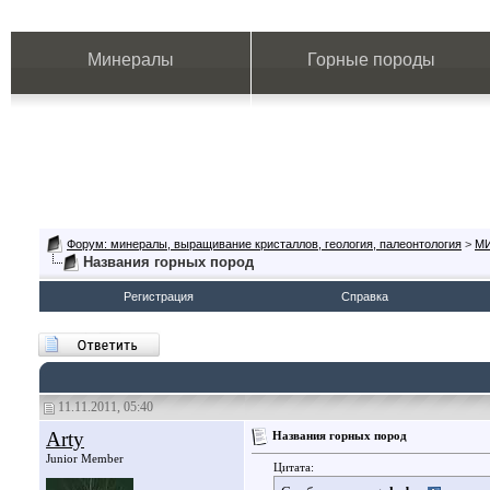
Минералы
Горные породы
Форум: минералы, выращивание кристаллов, геология, палеонтология
>
М
Названия горных пород
Регистрация
Справка
11.11.2011, 05:40
Arty
Названия горных пород
Junior Member
Цитата: