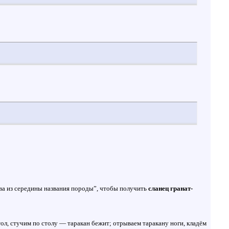
ова из середины названия породы”, чтобы получить
сланец гранат-
тол, стучим по столу — таракан бежит; отрываем таракану ноги, кладём