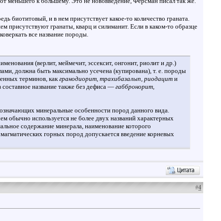
 от меньшего к большему. Это не нововведение, Ферсман писал так же.
едь биотитовый, и в нем присутствует какое-то количество граната.
м присутствуют гранаты, кварц и силиманит. Если в каком-то образце
коверкать все название породы.
ования (верлит, меймечит, эссексит, онгонит, риолит и др.)
ами, должна быть максимально усечена (купирована), т. е. породы
ненных терминов, как
гранодиорит, трахибазалып, риодацит
и
 в составное название также без дефиса —
габбронорит,
бозначающих минеральные особенности пород данного вида.
чем обычно используется не более двух названий характерных
мальное содержание минерала, наименование которого
в магматических горных пород допускается введение корневых
#
4