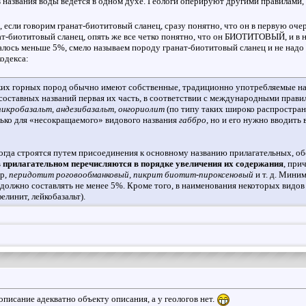
в названия воды ведется в одном духе. Геологи оперируют другими правилами,
, если говорим гранат-биотитовый сланец, сразу понятно, что он в первую очер
т-биотитовый сланец, опять же все четко понятно, что он БИОТИТОВЫЙ, и в не
алось меньше 5%, смело называем породу гранат-биотитовый сланец и не надо 
одекса:
х горных пород обычно имеют собственные, традиционно употребляемые наимен
составных названий первая их часть, в соответствии с международными правил
икробазальт, андезибазальт, онгориолит
(по типу таких широко распростра
лько для «несокращаемого» видового названия
габбро
, но и его нужно вводить
гда строятся путем присоединения к основному названию прилагательных, о
прилагательном перечисляются в порядке увеличения их содержания
, при
ер,
перидотит роговообманковый, пикрит биотит-пироксеновый
и т. д. Мини
 должно составлять не менее 5%. Кроме того, в наименования некоторых видо
елинит, лейкобазальт).
описание адекватно объекту описания, а у геологов нет.