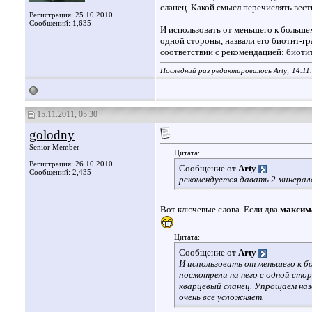
сланец. Какой смысл перечислять вес
Регистрация: 25.10.2010
Сообщений: 1,635
И использовать от меньшего к большем
одной стороны, назвали его биотит-г
соответствии с рекомендацией: биотит
Последний раз редактировалось Arty; 14.11
15.11.2011, 05:30
golodny
Senior Member
Цитата:
Регистрация: 26.10.2010
Сообщение от
Arty
Сообщений: 2,435
рекомендуется давать 2 минерал
Вот ключевые слова. Если два
максим
Цитата:
Сообщение от
Arty
И использовать от меньшего к бо
посмотрели на него с одной сто
кварцевый сланец. Упрощаем наз
очень все усложняет.