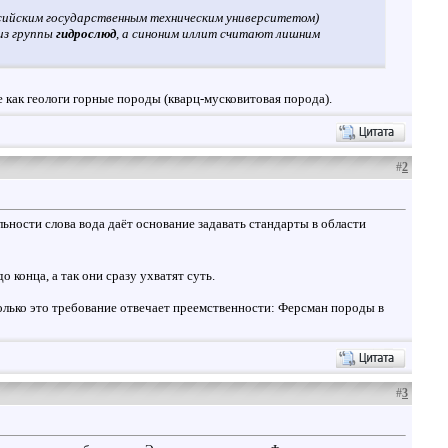
ссийским государственным техническим университетом)
из группы
гидрослюд
, а синоним иллит считают лишним
 как геологи горные породы (кварц-мусковитовая порода).
#
2
льности слова вода даёт основание задавать стандарты в области
конца, а так они сразу ухватят суть.
олько это требование отвечает преемственности: Ферсман породы в
#
3