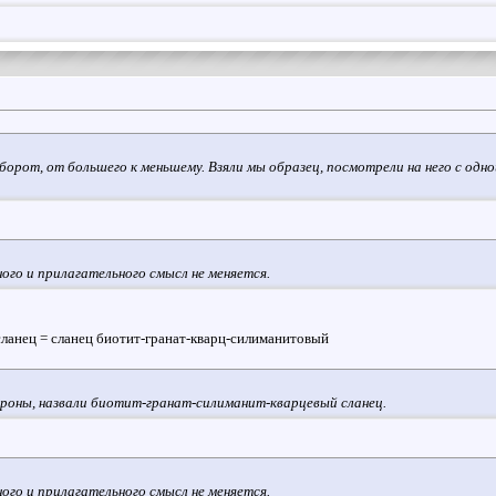
борот, от большего к меньшему. Взяли мы образец, посмотрели на него с од
го и прилагательного смысл не меняется.
ланец = сланец биотит-гранат-кварц-силиманитовый
ороны, назвали биотит-гранат-силиманит-кварцевый сланец.
го и прилагательного смысл не меняется.