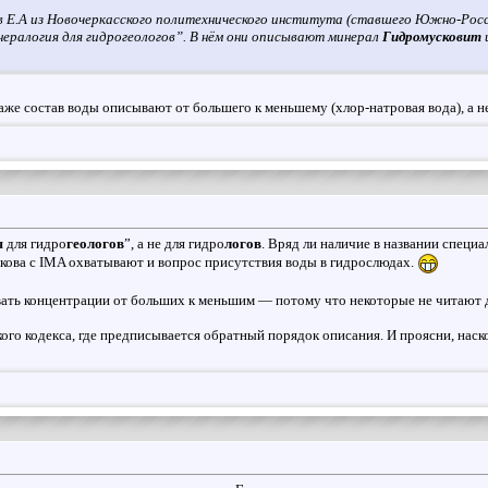
ов E.A из Новочеркасского политехнического института (ставшего Южно-Ро
ералогия для гидрогеологов”. В нём они описывают минерал
Гидромусковит
же состав воды описывают от большего к меньшему (хлор-натровая вода), а не
я
для гидро
геологов
”, а не для гидро
логов
. Вряд ли наличие в названии специа
ркова с IMA охватывают и вопрос присутствия воды в гидрослюдах.
ть концентрации от больших к меньшим — потому что некоторые не читают до 
ого кодекса, где предписывается обратный порядок описания. И проясни, наск