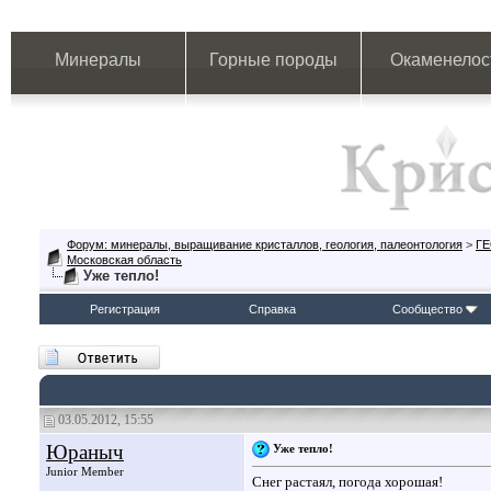
Минералы
Горные породы
Окаменелос
Форум: минералы, выращивание кристаллов, геология, палеонтология
>
Г
Московская область
Уже тепло!
Регистрация
Справка
Сообщество
03.05.2012, 15:55
Юраныч
Уже тепло!
Junior Member
Снег растаял, погода хорошая!