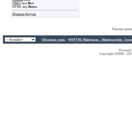
[IMG]
код
Вкл.
HTML код
Выкл.
Правила форума
Текущее врем
Обратная связь
-
ФОРУМ: Минералы - Минералогия - Геологи
Powered b
Copyright ©2000 - 2026