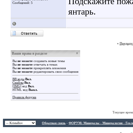
Подскажите пожа
Сообщений: 5
янтарь.
«
Предыду
Ваши права в разделе
Вы
не можете
создавать новые темы
Вы
не можете
отвечать в темах
Вы
не можете
прикреплять вложения
Вы
не можете
редактировать свои сообщения
BB коды
Вкл.
Смайлы
Вкл.
[IMG]
код
Вкл.
HTML код
Выкл.
Правила форума
Текущее врем
Обратная связь
-
ФОРУМ: Минералы - Минералогия - Геологи