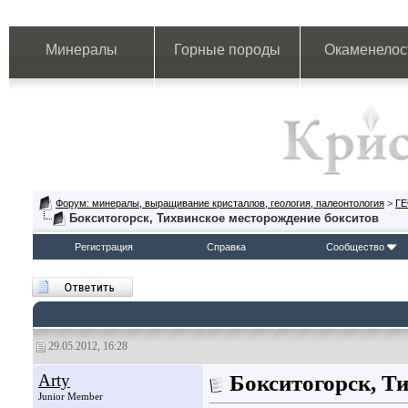
Минералы
Горные породы
Окаменелос
Форум: минералы, выращивание кристаллов, геология, палеонтология
>
Г
Бокситогорск, Тихвинское месторождение бокситов
Регистрация
Справка
Сообщество
29.05.2012, 16:28
Arty
Бокситогорск, Т
Junior Member