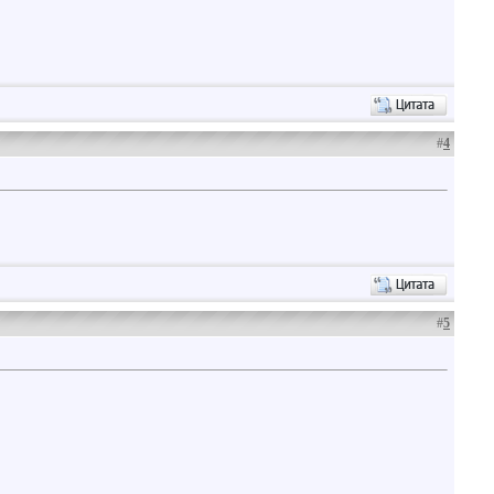
#
4
#
5