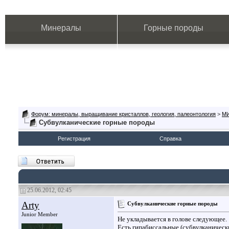
Минералы
Горные породы
Форум: минералы, выращивание кристаллов, геология, палеонтология
>
М
Субвулканические горные породы
Регистрация
Справка
25.06.2012, 02:45
Arty
Субвулканические горные породы
Junior Member
Не укладывается в голове следующее.
Есть гипабиссальные (субвулканическ