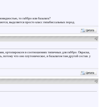
овидностью, то габбро или базальта?
аются, выделяется просто класс гипабиссальных пород.
#
2
ливин, ортопироксен в соотношениях типичных для габбро. Окраска,
 потому что оно плутоническое, и базальтом там другой состав. у
#
3