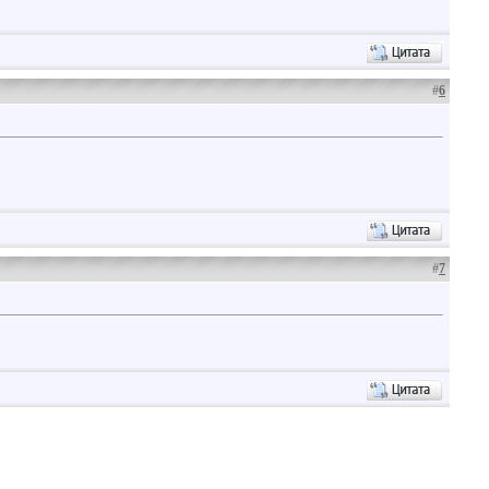
#
6
#
7