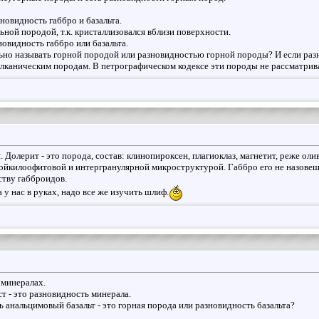
новидность габбро и базальта.
ной породой, т.к. кристаллизовался вблизи поверхности.
новидность габбро или базальта.
но называть горной породой или разновидностью горной породы? И если разн
вулканическим породам. В петрографическом кодексе эти породы не рассматрив
я. Долерит - это порода, состав: клинопироксен, плагиоклаз, магнетит, реже о
ойкилоофитовой и интергранулярной микроструктурой. Габбро его не назовешь,
ству габброидов.
 у нас в руках, надо все же изучить шлиф.
 минералах.
ист - это разновидность минерала.
сть анальцимовый базальт - это горная порода или разновидность базальта?