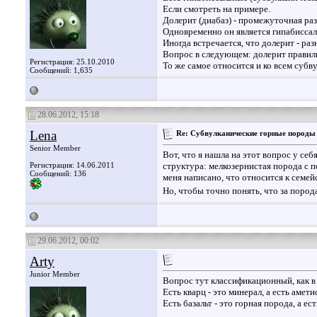
Если смотреть на примере.
Долерит (диабаз) - промежуточная раз
Одновременно он является гипабиссаль
Иногда встречается, что долерит - раз
Вопрос в следующем: долерит правиль
Регистрация: 25.10.2010
То же самое относится и ко всем суб
Сообщений: 1,635
28.06.2012, 15:18
Lena
Re: Субвулканические горные породы
Senior Member
Вот, что я нашла на этот вопрос у себ
Регистрация: 14.06.2011
структура: мелкозернистая порода с п
Сообщений: 136
меня написано, что относится к семей
Но, чтобы точно понять, что за порода
29.06.2012, 00:02
Arty
Junior Member
Вопрос тут классификационный, как в
Есть кварц - это минерал, а есть амет
Есть базальт - это горная порода, а е