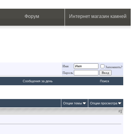
.
.
.
.
.
.
.
Форум
Интернет магазин камней
Имя
Запомнить?
Пароль
Сообщения за день
Поиск
Опции темы
Опции просмотра
#
1